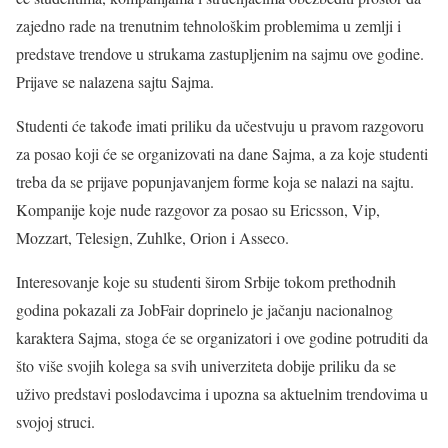
zajedno rade na trenutnim tehnološkim problemima u zemlji i
predstave trendove u strukama zastupljenim na sajmu ove godine.
Prijave se nalazena sajtu Sajma.
Studenti će takođe imati priliku da učestvuju u pravom razgovoru
za posao koji će se organizovati na dane Sajma, a za koje studenti
treba da se prijave popunjavanjem forme koja se nalazi na sajtu.
Kompanije koje nude razgovor za posao su Ericsson, Vip,
Mozzart, Telesign, Zuhlke, Orion i Asseco.
Interesovanje koje su studenti širom Srbije tokom prethodnih
godina pokazali za JobFair doprinelo je jačanju nacionalnog
karaktera Sajma, stoga će se organizatori i ove godine potruditi da
što više svojih kolega sa svih univerziteta dobije priliku da se
uživo predstavi poslodavcima i upozna sa aktuelnim trendovima u
svojoj struci.