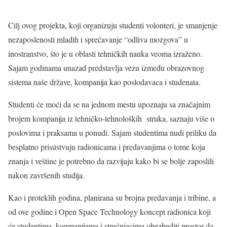
Cilj ovog projekta, koji organizuju studenti volonteri, je smanjenje
nezaposlenosti mladih i sprečavanje “odliva mozgova” u
inostranstvo, što je u oblasti tehničkih nauka veoma izraženo.
Sajam godinama unazad predstavlja vezu između obrazovnog
sistema naše države, kompanija kao poslodavaca i studenata.
Studenti će moći da se na jednom mestu upoznaju sa značajnim
brojem kompanija iz tehničko-tehnoloških struka, saznaju više o
poslovima i praksama u ponudi. Sajam studentima nudi priliku da
besplatno prisustvuju radionicama i predavanjima o tome koja
znanja i veštine je potrebno da razvijaju kako bi se bolje zaposlili
nakon završenih studija.
Kao i proteklih godina, planirana su brojna predavanja i tribine, a
od ove godine i Open Space Technology koncept radionica koji
će studentima, kompanijama i stručnjacima obezbediti prostor da