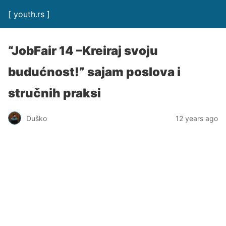
[ youth.rs ]
“JobFair 14 –Kreiraj svoju
budućnost!” sajam poslova i
stručnih praksi
Duško
12 years ago