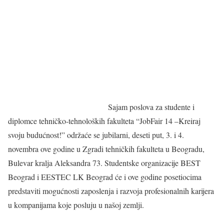
Sajam poslova za studente i
diplomce tehničko-tehnoloških fakulteta “JobFair 14 –Kreiraj
svoju budućnost!” održaće se jubilarni, deseti put, 3. i 4.
novembra ove godine u Zgradi tehničkih fakulteta u Beogradu,
Bulevar kralja Aleksandra 73. Studentske organizacije BEST
Beograd i EESTEC LK Beograd će i ove godine posetiocima
predstaviti mogućnosti zaposlenja i razvoja profesionalnih karijera
u kompanijama koje posluju u našoj zemlji.