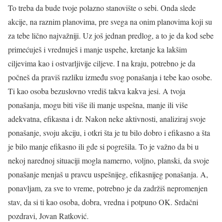
To treba da bude tvoje polazno stanovište o sebi. Onda slede
akcije, na raznim planovima, pre svega na onim planovima koji su
za tebe lično najvažniji. Uz još jednan predlog, a to je da kod sebe
primećuješ i vrednuješ i manje uspehe, kretanje ka lakšim
ciljevima kao i ostvarljivije ciljeve. I na kraju, potrebno je da
počneš da praviš razliku između svog ponašanja i tebe kao osobe.
Ti kao osoba bezuslovno vrediš takva kakva jesi. A tvoja
ponašanja, mogu biti više ili manje uspešna, manje ili više
adekvatna, efikasna i dr. Nakon neke aktivnosti, analiziraj svoje
ponašanje, svoju akciju, i otkri šta je tu bilo dobro i efikasno a šta
je bilo manje efikasno ili gde si pogrešila. To je važno da bi u
nekoj narednoj situaciji mogla namerno, voljno, planski, da svoje
ponašanje menjaš u pravcu uspešnijeg, efikasnijeg ponašanja. A,
ponavljam, za sve to vreme, potrebno je da zadržiš nepromenjen
stav, da si ti kao osoba, dobra, vredna i potpuno OK. Srdačni
pozdravi, Jovan Ratković.