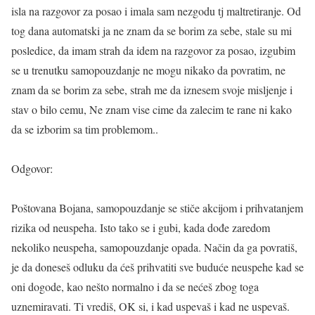
isla na razgovor za posao i imala sam nezgodu tj maltretiranje. Od
tog dana automatski ja ne znam da se borim za sebe, stale su mi
posledice, da imam strah da idem na razgovor za posao, izgubim
se u trenutku samopouzdanje ne mogu nikako da povratim, ne
znam da se borim za sebe, strah me da iznesem svoje misljenje i
stav o bilo cemu, Ne znam vise cime da zalecim te rane ni kako
da se izborim sa tim problemom..
Odgovor:
Poštovana Bojana, samopouzdanje se stiče akcijom i prihvatanjem
rizika od neuspeha. Isto tako se i gubi, kada dođe zaredom
nekoliko neuspeha, samopouzdanje opada. Način da ga povratiš,
je da doneseš odluku da ćeš prihvatiti sve buduće neuspehe kad se
oni dogode, kao nešto normalno i da se nećeš zbog toga
uznemiravati. Ti vrediš, OK si, i kad uspevaš i kad ne uspevaš.