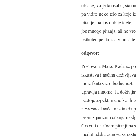
oblace, ko je ta osoba, sta 
pa vidite neko telo za koje kaz
pitanje, pa jos dublje idete,
jos mnogo pitanja, ali ne vr
psihoterapeuta, sta vi misli
odgovor:
Poštovana Majo. Kada se po
iskustava i načina doživljava
moje fantazije o budućnosti
upravlja mnome. Ja doživlja
postoje aspekti mene kojih ja
nesvesno. Inače, mislim da pi
promišljanjem i čitanjem odgo
Crkvu i dr. Ovim pitanjima s
međuljudske odnose sa različi