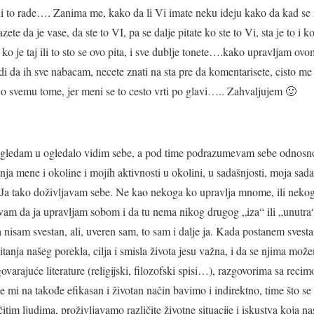
oni to rade…. Zanima me, kako da li Vi imate neku ideju kako da kad se
ete da je vase, da ste to VI, pa se dalje pitate ko ste to Vi, sta je to i ko
 a ko je taj ili to sto se ovo pita, i sve dublje tonete….kako upravljam
edi da ih sve nabacam, necete znati na sta pre da komentarisete, cisto m
te o svemu tome, jer meni se to cesto vrti po glavi….. Zahvaljujem 🙂
gledam u ogledalo vidim sebe, a pod time podrazumevam sebe odnosno
nja mene i okoline i mojih aktivnosti u okolini, u sadašnjosti, moja sada
. Ja tako doživljavam sebe. Ne kao nekoga ko upravlja mnome, ili neko
vam da ja upravljam sobom i da tu nema nikog drugog „iza“ ili „unutra
 nisam svestan, ali, uveren sam, to sam i dalje ja. Kada postanem svesta
tanja našeg porekla, cilja i smisla života jesu važna, i da se njima mož
varajuće literature (religijski, filozofski spisi…), razgovorima sa reci
e mi na takođe efikasan i životan način bavimo i indirektno, time što se
tim ljudima, proživljavamo različite životne situacije i iskustva koja n