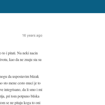
16 years ago
to i pitati. Na neki nacin
ivotu, kao da ne znaju sta su
m mogu da uspostavim blizak
ono sto mene cesto muci je to
sve integrisano, da li smo i mi
ja, pri tom potpuno bliska
i tom se ne pitaju koga to oni