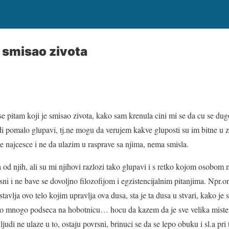
e smisao zivota
e pitam koji je smisao zivota, kako sam krenula cini mi se da cu se dugo 
di pomalo glupavi, tj.ne mogu da verujem kakve gluposti su im bitne u z
se najcesce i ne da ulazim u rasprave sa njima, nema smisla.
 od njih, ali su mi njihovi razlozi tako glupavi i s retko kojom osobo
sni i ne bave se dovoljno filozofijom i egzistencijalnim pitanjima. Npr.
tavlja ovo telo kojim upravlja ova dusa, sta je ta dusa u stvari, kako je 
elo mnogo podseca na hobotnicu… hocu da kazem da je sve velika misteri
 ljudi ne ulaze u to, ostaju povrsni, brinuci se da se lepo obuku i sl.a pr