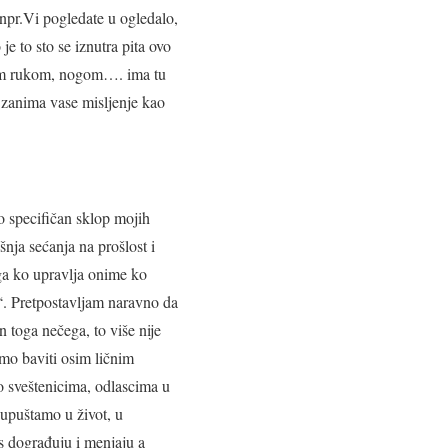
 npr.Vi pogledate u ogledalo,
 je to sto se iznutra pita ovo
 ovom rukom, nogom…. ima tu
e zanima vase misljenje kao
 specifičan sklop mojih
šnja sećanja na prošlost i
ga ko upravlja onime ko
“. Pretpostavljam naravno da
n toga nečega, to više nije
emo baviti osim ličnim
mo sveštenicima, odlascima u
 upuštamo u život, u
as dograđuju i menjaju a