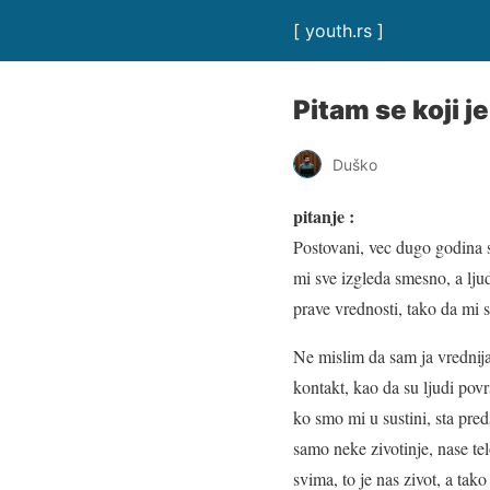
[ youth.rs ]
Pitam se koji j
Duško
pitanje :
Postovani, vec dugo godina s
mi sve izgleda smesno, a lju
prave vrednosti, tako da mi 
Ne mislim da sam ja vrednija
kontakt, kao da su ljudi povr
ko smo mi u sustini, sta preds
samo neke zivotinje, nase t
svima, to je nas zivot, a tako