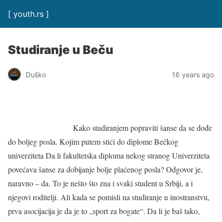
[ youth.rs ]
Studiranje u Beču
Duško
16 years ago
Kako studiranjem popraviti šanse da se dođe
do boljeg posla. Kojim putem stići do diplome Bečkog
univerziteta Da li fakultetska diploma nekog stranog Univerziteta
povećava šanse za dobijanje bolje plaćenog posla? Odgovor je,
naravno – da. To je nešto što zna i svaki student u Srbiji, a i
njegovi roditelji. Ali kada se pomisli na studiranje u inostranstvu,
prva asocijacija je da je to „sport za bogate“. Da li je baš tako,