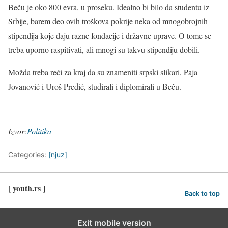
Beču je oko 800 evra, u proseku. Idealno bi bilo da studentu iz
Srbije, barem deo ovih troškova pokrije neka od mnogobrojnih
stipendija koje daju razne fondacije i državne uprave. O tome se
treba uporno raspitivati, ali mnogi su takvu stipendiju dobili.
Možda treba reći za kraj da su znameniti srpski slikari, Paja
Jovanović i Uroš Predić, studirali i diplomirali u Beču.
Izvor:
Politika
Categories:
[njuz]
[ youth.rs ]
Back to top
Exit mobile version