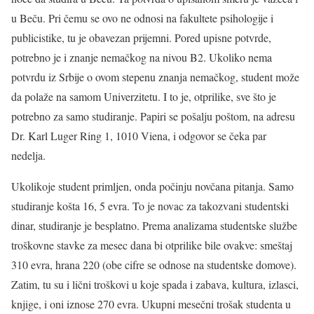
u Beču. Pri čemu se ovo ne odnosi na fakultete psihologije i
publicistike, tu je obavezan prijemni. Pored upisne potvrde,
potrebno je i znanje nemačkog na nivou B2. Ukoliko nema
potvrdu iz Srbije o ovom stepenu znanja nemačkog, student može
da polaže na samom Univerzitetu. I to je, otprilike, sve što je
potrebno za samo studiranje. Papiri se pošalju poštom, na adresu
Dr. Karl Luger Ring 1, 1010 Viena, i odgovor se čeka par
nedelja.
Ukolikoje student primljen, onda počinju novčana pitanja. Samo
studiranje košta 16, 5 evra. To je novac za takozvani studentski
dinar, studiranje je besplatno. Prema analizama studentske službe
troškovne stavke za mesec dana bi otprilike bile ovakve: smeštaj
310 evra, hrana 220 (obe cifre se odnose na studentske domove).
Zatim, tu su i lični troškovi u koje spada i zabava, kultura, izlasci,
knjige, i oni iznose 270 evra. Ukupni mesečni trošak studenta u