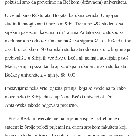
pokušali smo da proverimo na Bečkom (državnom) univerzitetu.
U zgradi smo Rektorata. Bogata, barokna zgrada. U njoj su
studirali mnogi znani i neznani Srbi. Trenutno 492 studenta sa
srpskim pasošem, kaže nam dr Tatjana Antalovski iz službe za
međunarodne odnose. Ona ne može sa sigurnošću da kaže da li se
ovaj broj od skoro 500 srpskih studenata odnosi na one koji imaju
prebivalište u Srbiji ili već žive u Beču ali nemaju austrijski pasoš.
Mada, ovaj impozantan broj, se utapa u ukupnu masu studenata
Bečkog univerziteta – njih je 88. 000!
Postavljamo neka vrlo logična pitanja, koja se svode na to kako
može neko iz Srbije da se upiše na Bečki univerzitet. Dr
Antalovska takođe odgovara precizno.
– Pošto Bečki univerzitet nema prijemne ispite, potrebno je da
student iz Srbije položi prijemni na onom srpskom fakultetu koji
hoće da studira u Beču. Ta potvrda o upisanom smeru je važeća i