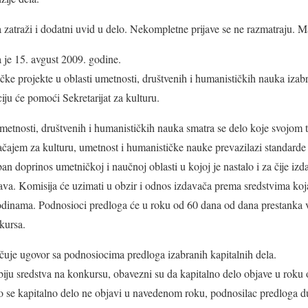
zatraži i dodatni uvid u delo. Nekompletne prijave se ne razmatraju. Mat
 je 15. avgust 2009. godine.
čke projekte u oblasti umetnosti, društvenih i humanističkih nauka izab
ciju će pomoći Sekretarijat za kulturu.
umetnosti, društvenih i humanističkih nauka smatra se delo koje svojom
ačajem za kulturu, umetnost i humanističke nauke prevazilazi standard
an doprinos umetničkoj i naučnoj oblasti u kojoj je nastalo i za čije iz
tava. Komisija će uzimati u obzir i odnos izdavača prema sredstvima koja
inama. Podnosioci predloga će u roku od 60 dana od dana prestanka va
kursa.
jučuje ugovor sa podnosiocima predloga izabranih kapitalnih dela.
biju sredstva na konkursu, obavezni su da kapitalno delo objave u roku
 se kapitalno delo ne objavi u navedenom roku, podnosilac predloga du