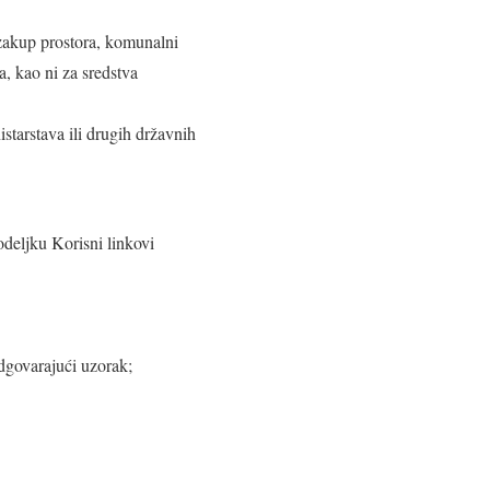
(zakup prostora, komunalni
a, kao ni za sredstva
starstava ili drugih državnih
deljku Korisni linkovi
odgovarajući uzorak;