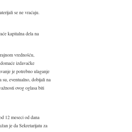
erijali se ne vraćaju.
raće kapitalna dela na
 trajnom vrednošću,
e domaće izdavačke
davanje je potrebno ulaganje
 su, eventualno, dobijali na
žnosti ovog oglasa biti
 od 12 meseci od dana
žan je da Sekretarijatu za