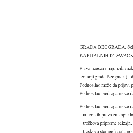
GRADA BEOGRADA, Sekreta
KAPITALNIH IZDAVAČK
Pravo učešća imaju izdavačka
teritoriji grada Beograda (u 
Podnosilac može da prijavi p
Podnosilac predloga može da 
Podnosilac predloga može da
– autorskih prava za kapital
– troškova pripreme (dizajn, 
– troškova štampe kapitalnog