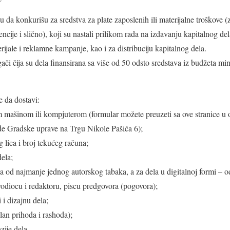
da konkurišu za sredstva za plate zaposlenih ili materijalne troškove 
ncije i slično), koji su nastali prilikom rada na izdavanju kapitalnog del
ijale i reklamne kampanje, kao i za distribuciju kapitalnog dela.
či čija su dela finansirana sa više od 50 odsto sredstava iz budžeta mini
 da dostavi:
 mašinom ili kompjuterom (formular možete preuzeti sa ove stranice u o
rade Gradske uprave na Trgu Nikole Pašića 6);
g lica i broj tekućeg računa;
dela;
a od najmanje jednog autorskog tabaka, a za dela u digitalnoj formi – 
vodiocu i redaktoru, piscu predgovora (pogovora);
 i dizajnu dela;
lan prihoda i rashoda);
zije dela.