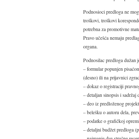
Podnosioci predloga ne mogu 
troškovi, troškovi koresponde
potrebna za promotivne mater
Pravo učešća nemaju predlaga
organa.
Podnosilac predloga dužan je
– formular popunjen pisaćom
(desno) ili na prijavnici zg
– dokaz o registraciji pravno
– detaljan sinopsis i sadržaj 
– deo iz predloženog projekt
– belešku o autoru dela, pre
– podatke o grafičkoj opremi
– detaljni budžet predloga (p
– najmanje dve stručne recen