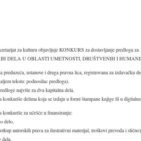
rijat za kulturu objavljuje KONKURS za dostavljanje predloga
IH DELA U OBLASTI UMETNOSTI, DRUŠTVENIH I HUMAN
 preduzeća, ustanove i druga pravna lica, registrovana za izdavačku dela
daljem tekstu: podnosilac predloga).
redloge najviše za dva kapitalna dela.
konkuriše delima koja se izdaju u formi štampane knjige ili u digitalno
 konkuriše za učešće u finansiranju:
no delo,
otkup autorskih prava za ilustrativni materijal, troškovi prevoda i slično)
 dela.