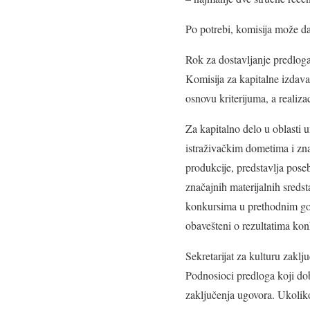
Po potrebi, komisija može da 
Rok za dostavljanje predloga
Komisija za kapitalne izdava
osnovu kriterijuma, a realiza
Za kapitalno delo u oblasti 
istraživačkim dometima i zn
produkcije, predstavlja poseb
značajnih materijalnih sreds
konkursima u prethodnim god
obavešteni o rezultatima kon
Sekretarijat za kulturu zakl
Podnosioci predloga koji do
zaključenja ugovora. Ukoliko