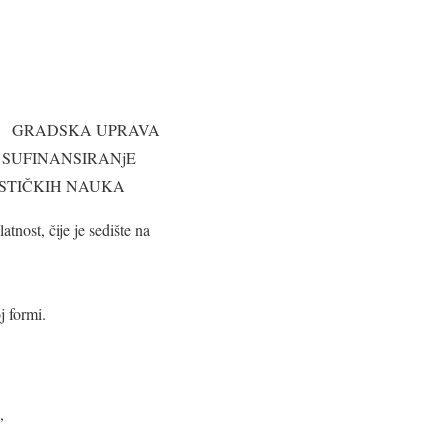
GRADSKA UPRAVA
 za SUFINANSIRANjE
ISTIČKIH NAUKA
tnost, čije je sedište na
j formi.
,