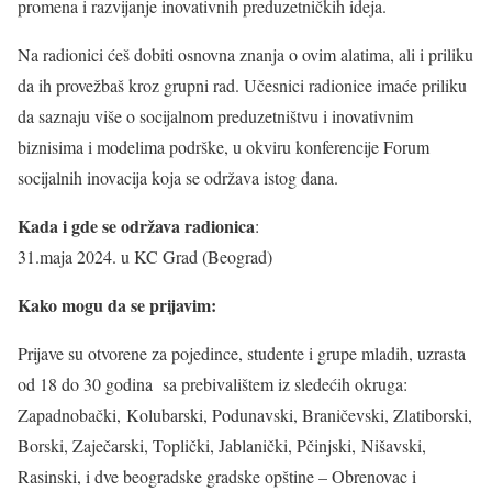
promena i razvijanje inovativnih preduzetničkih ideja.
Na radionici ćeš dobiti osnovna znanja o ovim alatima, ali i priliku
da ih provežbaš kroz grupni rad. Učesnici radionice imaće priliku
da saznaju više o socijalnom preduzetništvu i inovativnim
biznisima i modelima podrške, u okviru konferencije Forum
socijalnih inovacija koja se održava istog dana.
Kada i gde se održava radionica
:
31.maja 2024. u KC Grad (Beograd)
Kako mogu da se prijavim:
Prijave su otvorene za pojedince, studente i grupe mladih, uzrasta
od 18 do 30 godina sa prebivalištem iz sledećih okruga:
Zapadnobački, Kolubarski, Podunavski, Braničevski, Zlatiborski,
Borski, Zaječarski, Toplički, Jablanički, Pčinjski, Nišavski,
Rasinski, i dve beogradske gradske opštine – Obrenovac i