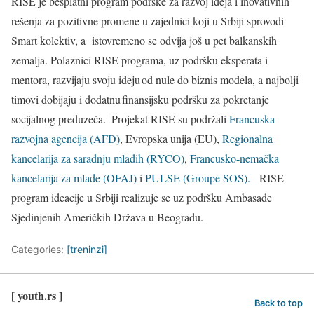
RISE je
besplatni program podrške za razvoj ideja i
inovativnih
rešenja za pozitivne promene u zajednici koji
u Srbiji sprovodi
Smart kolektiv, a istovremeno se odvija još u pet balkanskih
zemalja. Polaznici RISE programa, uz podršku eksperata i
mentora, razvijaju svoju ideju od nule do biznis modela, a najbolji
timovi dobijaju i dodatnu finansijsku podršku za pokretanje
socijalnog preduzeća.
Projekat RISE su podržali
Francuska
razvojna agencija (AFD)
, Evropska unija (EU),
Regionalna
kancelarija za saradnju mladih (RYCO)
,
Francusko-nemačka
kancelarija za mlade (OFAJ)
i
PULSE (Groupe SOS).
RISE
program ideacije u Srbiji realizuje se uz podršku Ambasade
Sjedinjenih Američkih Država u Beogradu.
Categories:
[treninzi]
[ youth.rs ]
Back to top