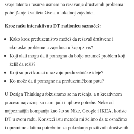
svoje talente i resurse usmere na rešavanje društvenih problema i
poboljšanje kvaliteta života u lokalnoj zajednici.
Kroz našu interaktivnu DT radionicu saznaćeš:
Kako kroz preduzetništvo možeš da rešavaš društvene i
ekološke probleme u zajednici u kojoj živiš?
Koji alati mogu da ti pomognu da bolje razumeš problem koji
želiš da rešiš?
Koji su prvi koraci u razvoju preduzetničke ideje?
Ko može da ti pomogne na preduzetničkom putu?
U Design Thinkingu fokusiramo se na rešenja, a u
kreativnom
procesu najvažniji su nam ljudi i njihove potrebe
.
Neke od
najpoznatijih kompanija kao što su Nike, Google i IKEA, koriste
DT u svom radu. Koristeći istu metodu mi želimo da te osnažimo
i opremimo alatima potrebnim za pokretanje pozitivnih društvenih