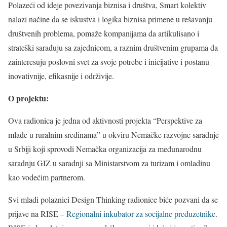
Polazeći od ideje povezivanja biznisa i društva, Smart kolektiv
nalazi načine da se iskustva i logika biznisa primene u rešavanju
društvenih problema, pomaže kompanijama da artikulisano i
strateški sarađuju sa zajednicom, a raznim društvenim grupama da
zainteresuju poslovni svet za svoje potrebe i inicijative i postanu
inovativnije, efikasnije i održivije.
O projektu:
Ova radionica je jedna od aktivnosti projekta “Perspektive za
mlade u ruralnim sredinama” u okviru Nemačke razvojne saradnje
u Srbiji koji sprovodi Nemačka organizacija za međunarodnu
saradnju GIZ u saradnji sa Ministarstvom za turizam i omladinu
kao vodećim partnerom.
Svi mladi polaznici Design Thinking radionice biće pozvani da se
prijave na
RISE –
Regionalni inkubator za socijalne preduzetnike
.