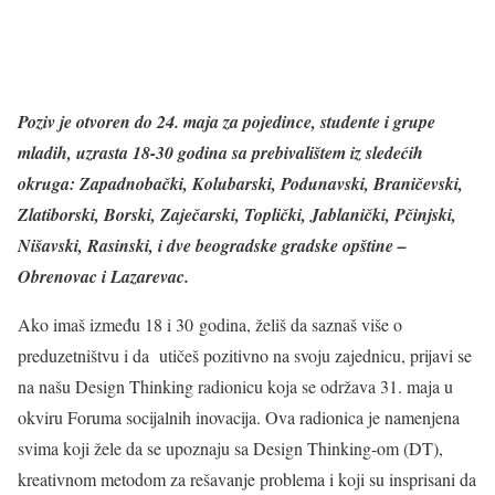
Poziv je otvoren do 24. maja za
pojedince, studente i grupe
mladih, uzrasta
18-30 godina
sa prebivalištem iz sledećih
okruga: Zapadnobački, Kolubarski, Podunavski, Braničevski,
Zlatiborski, Borski, Zaječarski, Toplički, Jablanički, Pčinjski,
Nišavski, Rasinski, i dve beogradske gradske opštine –
Obrenovac i Lazarevac.
Ako imaš između
18 i 30 godina
, želiš da saznaš više o
preduzetništvu i da utičeš pozitivno na svoju zajednicu, prijavi se
na našu Design Thinking radionicu koja se održava 31. maja u
okviru Foruma socijalnih inovacija. Ova radionica je namenjena
svima koji žele da se upoznaju sa Design Thinking-om (DT),
kreativnom metodom za rešavanje problema i koji su insprisani da