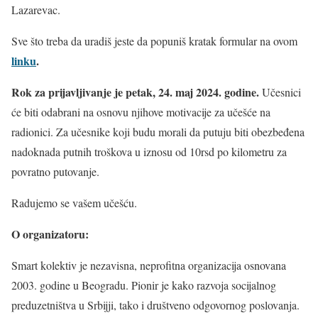
Lazarevac.
Sve što treba da uradiš jeste da popuniš kratak formular na ovom
linku
.
Rok za prijavljivanje je petak, 24. maj 2024. godine.
Učesnici
će biti odabrani na osnovu njihove motivacije za učešće na
radionici. Z
a učesnike koji budu morali da putuju biti obezbeđena
nadoknada putnih troškova u iznosu od 10rsd po kilometru za
povratno putovanje.
Radujemo se vašem učešću.
O organizatoru:
Smart kolektiv je nezavisna, neprofitna organizacija osnovana
2003. godine u Beogradu. Pionir je kako razvoja socijalnog
preduzetništva u Srbijji, tako i društveno odgovornog poslovanja.