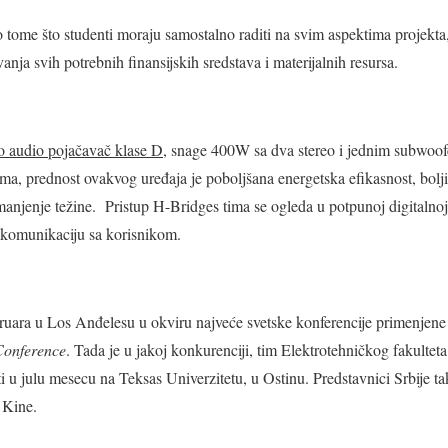
 tome što studenti moraju samostalno raditi na svim aspektima projekta, 
nja svih potrebnih finansijskih sredstava i materijalnih resursa.
eo audio pojačavač klase D,
snage 400W sa dva stereo i jednim subwoof
, prednost ovakvog uređaja je poboljšana energetska efikasnost, bolji 
smanjenje težine. Pristup H-Bridges tima se ogleda u potpunoj digitalno
a komunikaciju sa korisnikom.
bruara u Los Anđelesu u okviru najveće svetske konferencije primenjene
Conference
. Tada je u jakoj konkurenciji, tim Elektrotehničkog fakultet
ti u julu mesecu na Teksas Univerzitetu, u Ostinu. Predstavnici Srbije t
 Kine.