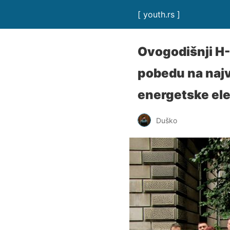
[ youth.rs ]
Ovogodišnji H-
pobedu na naj
energetske ele
Duško