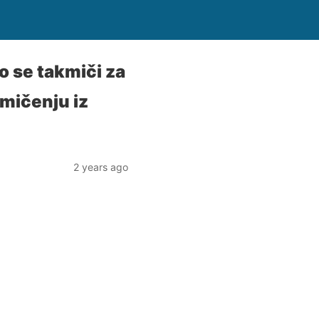
o se takmiči za
mičenju iz
2 years ago