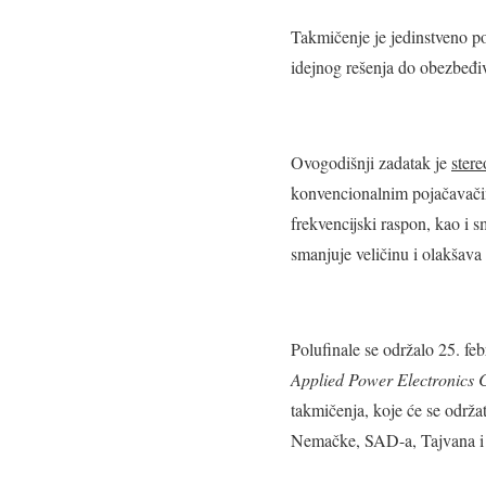
Takmičenje je jedinstveno po
idejnog rešenja do obezbeđiva
Ovogodišnji zadatak je
ster
konvencionalnim pojačavačima
frekvencijski raspon, kao i 
smanjuje veličinu i olakšav
Polufinale se održalo 25. fe
Applied Power Electronics 
takmičenja, koje će se održa
Nemačke, SAD-a, Tajvana i