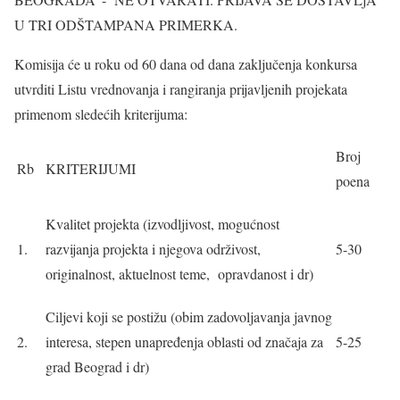
U TRI ODŠTAMPANA PRIMERKA.
Komisija će u roku od 60 dana od dana zaključenja konkursa
utvrditi Listu vrednovanja i rangiranja prijavljenih projekata
primenom sledećih kriterijuma:
Broj
Rb
KRITERIJUMI
poena
Kvalitet projekta (izvodljivost, mogućnost
1.
razvijanja projekta i njegova održivost,
5-30
originalnost, aktuelnost teme, opravdanost i dr)
Ciljevi koji se postižu (obim zadovoljavanja javnog
2.
interesa, stepen unapređenja oblasti od značaja za
5-25
grad Beograd i dr)