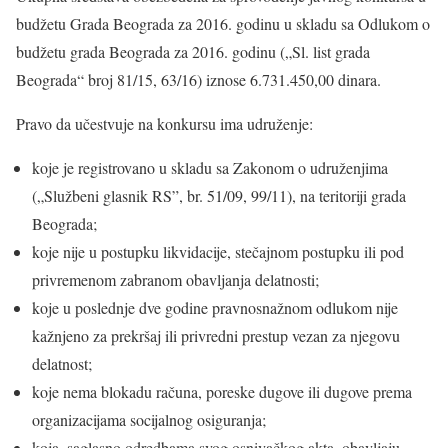
budžetu Grada Beograda za 2016. godinu u skladu sa Odlukom o
budžetu grada Beograda za 2016. godinu („Sl. list grada
Beograda“ broj 81/15, 63/16) iznose 6.731.450,00 dinara.
Pravo da učestvuje na konkursu ima udruženje:
koje je registrovano u skladu sa Zakonom o udruženjima
(„Službeni glasnik RS”, br. 51/09, 99/11), na teritoriji grada
Beograda;
koje nije u postupku likvidacije, stečajnom postupku ili pod
privremenom zabranom obavljanja delatnosti;
koje u poslednje dve godine pravnosnažnom odlukom nije
kažnjeno za prekršaj ili privredni prestup vezan za njegovu
delatnost;
koje nema blokadu računa, poreske dugove ili dugove prema
organizacijama socijalnog osiguranja;
koja, saglasno odredbama svog osnivačkog akta, obavljaju