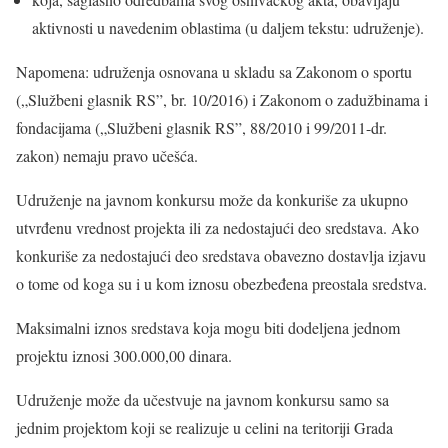
aktivnosti u navedenim oblastima (u daljem tekstu: udruženje).
Napomena: udruženja osnovana u skladu sa Zakonom o sportu
(„Službeni glasnik RS”, br. 10/2016) i Zakonom o zadužbinama i
fondacijama („Službeni glasnik RS”, 88/2010 i 99/2011-dr.
zakon) nemaju pravo učešća.
Udruženje na javnom konkursu može da konkuriše za ukupno
utvrđenu vrednost projekta ili za nedostajući deo sredstava. Ako
konkuriše za nedostajući deo sredstava obavezno dostavlja izjavu
o tome od koga su i u kom iznosu obezbeđena preostala sredstva.
Maksimalni iznos sredstava koja mogu biti dodeljena jednom
projektu iznosi 300.000,00 dinara.
Udruženje može da učestvuje na javnom konkursu samo sa
jednim projektom koji se realizuje u celini na teritoriji Grada