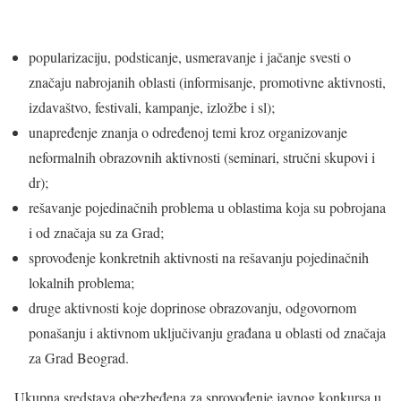
popularizaciju, podsticanje, usmeravanje i jačanje svesti o
značaju nabrojanih oblasti (informisanje, promotivne aktivnosti,
izdavaštvo, festivali, kampanje, izložbe i sl);
unapređenje znanja o određenoj temi kroz organizovanje
neformalnih obrazovnih aktivnosti (seminari, stručni skupovi i
dr);
rešavanje pojedinačnih problema u oblastima koja su pobrojana
i od značaja su za Grad;
sprovođenje konkretnih aktivnosti na rešavanju pojedinačnih
lokalnih problema;
druge aktivnosti koje doprinose obrazovanju, odgovornom
ponašanju i aktivnom uključivanju građana u oblasti od značaja
za Grad Beograd.
Ukupna sredstava obezbeđena za sprovođenje javnog konkursa u