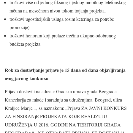
troškovi više od jednog fiksnog i jednog mobilnog telefonskog
računa na mesečnom nivou tokom trajanja projekta,
troškovi ugostiteljskih usluga (osim keteringa za potrebe
promocije),
troškovi honorara koji prelaze trećinu ukupno odobrenog
budžeta projekta.
Rok za dostavljanje prijave je 1
5
dana od dana objavljivanja
ovog javnog konkursa
.
Prijavu dostaviti na adresu: Gradska uprava grada Beograda
Kancelarija za mlade i saradnju sa udruženjima, Beograd, ulica
Kraljice Marije 1, sa naznakom: „Prijava ZA JAVNI KONKURS
ZA FINSIRANjE PROJEKATA KOJE REALIZUJU
UDRUŽENjA U 2016. GODINI NA TERITORIJI GRADA
BEOGRADA“- NE OTVARATI. PRIJAVA SE DOSTAVLjA