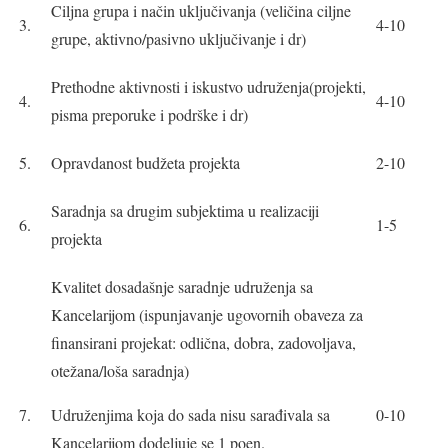
Ciljna grupa i način uključivanja (veličina ciljne
3.
4-10
grupe, aktivno/pasivno uključivanje i dr)
Prethodne aktivnosti i iskustvo udruženja(projekti,
4.
4-10
pisma preporuke i podrške i dr)
5.
Opravdanost budžeta projekta
2-10
Saradnja sa drugim subjektima u realizaciji
6.
1-5
projekta
Kvalitet dosadašnje saradnje udruženja sa
Kancelarijom (ispunjavanje ugovornih obaveza za
finansirani projekat: odlična, dobra, zadovoljava,
otežana/loša saradnja)
7.
Udruženjima koja do sada nisu sarađivala sa
0-10
Kancelarijom dodeljuje se 1 poen.