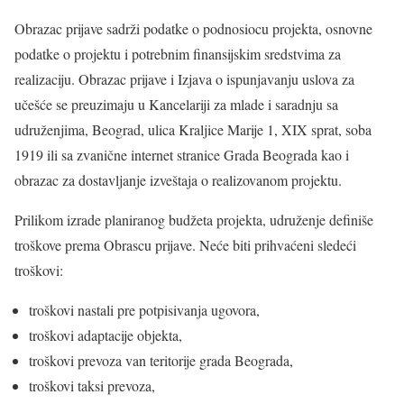
Obrazac prijave sadrži podatke o podnosiocu projekta, osnovne
podatke o projektu i potrebnim finansijskim sredstvima za
realizaciju. Obrazac prijave i Izjava o ispunjavanju uslova za
učešće se preuzimaju u Kancelariji za mlade i saradnju sa
udruženjima, Beograd, ulica Kraljice Marije 1, XIX sprat, soba
1919 ili sa zvanične internet stranice Grada Beograda kao i
obrazac za dostavljanje izveštaja o realizovanom projektu.
Prilikom izrade planiranog budžeta projekta, udruženje definiše
troškove prema Obrascu prijave. Neće biti prihvaćeni sledeći
troškovi:
troškovi nastali pre potpisivanja ugovora,
troškovi adaptacije objekta,
troškovi prevoza van teritorije grada Beograda,
troškovi taksi prevoza,