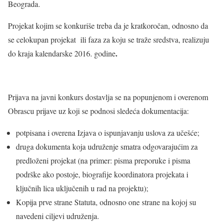
Beograda.
Projekat kojim se konkuriše treba da je kratkoročan, odnosno da
se celokupan projekat ili faza za koju se traže sredstva, realizuju
.
do kraja kalendarske 2016. godine
Prijava na javni konkurs dostavlja se na popunjenom i overenom
Obrascu prijave uz koji se podnosi sledeća dokumentacija:
potpisana i overena Izjava o ispunjavanju uslova za učešće;
druga dokumenta koja udruženje smatra odgovarajućim za
predloženi projekat (na primer: pisma preporuke i pisma
podrške ako postoje, biografije koordinatora projekata i
ključnih lica uključenih u rad na projektu);
Kopija prve strane Statuta, odnosno one strane na kojoj su
navedeni ciljevi udruženja.