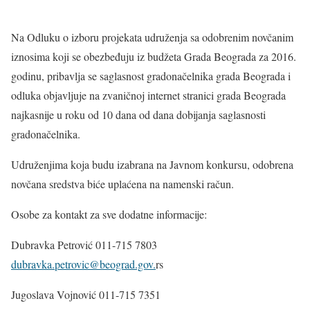
Na Odluku o izboru projekata udruženja sa odobrenim novčanim
iznosima koji se obezbeđuju iz budžeta Grada Beograda za 2016.
godinu, pribavlja se saglasnost gradonačelnika grada Beograda i
odluka objavljuje na zvaničnoj internet stranici grada Beograda
najkasnije u roku od 10 dana od dana dobijanja saglasnosti
gradonačelnika.
Udruženjima koja budu izabrana na Javnom konkursu, odobrena
novčana sredstva biće uplaćena na namenski račun.
Osobe za kontakt za sve dodatne informacije:
Dubravka Petrović 011-715 7803
dubravka.petrovic@beograd.gov.
rs
Jugoslava Vojnović 011-715 7351