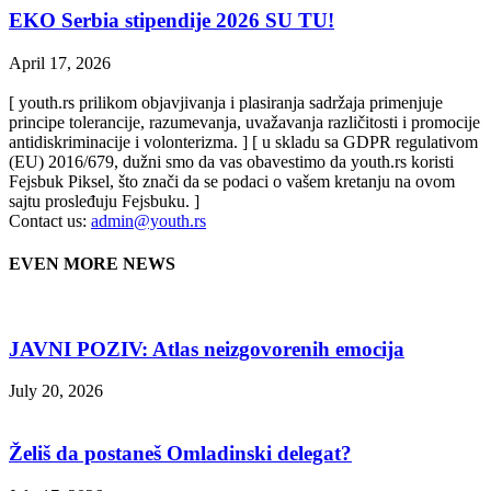
EKO Serbia stipendije 2026 SU TU!
April 17, 2026
[ youth.rs prilikom objavjivanja i plasiranja sadržaja primenjuje
principe tolerancije, razumevanja, uvažavanja različitosti i promocije
antidiskriminacije i volonterizma. ] [ u skladu sa GDPR regulativom
(EU) 2016/679, dužni smo da vas obavestimo da youth.rs koristi
Fejsbuk Piksel, što znači da se podaci o vašem kretanju na ovom
sajtu prosleđuju Fejsbuku. ]
Contact us:
admin@youth.rs
EVEN MORE NEWS
JAVNI POZIV: Atlas neizgovorenih emocija
July 20, 2026
Želiš da postaneš Omladinski delegat?