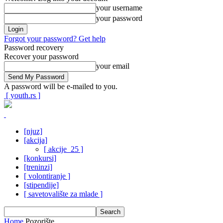
your username
your password
Forgot your password? Get help
Password recovery
Recover your password
your email
A password will be e-mailed to you.
[ youth.rs ]
[njuz]
[akcija]
[ akcije_25 ]
[konkursi]
[treninzi]
[ volontiranje ]
[stipendije]
[ savetovalište za mlade ]
Home
Pozorište