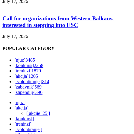
July 17, 2026
Call for organizations from Western Balkans,
interested in stepping into ESC
July 17, 2026
POPULAR CATEGORY
[njuz]
3485
[konkursi]
2258
[treninzi]
1879
[akcija]
1205
[ volontiranje ]
814
[zabavnik]
569
[stipendije]
396
[njuz]
[akcija]
[ akcije_25 ]
[konkursi]
[treninzi]
[ volontiranje ]