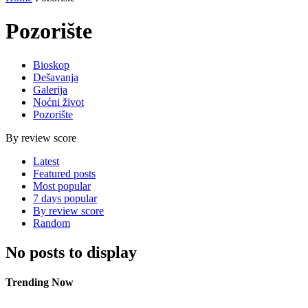
Pozorište
Bioskop
Dešavanja
Galerija
Noćni život
Pozorište
By review score
Latest
Featured posts
Most popular
7 days popular
By review score
Random
No posts to display
Trending Now