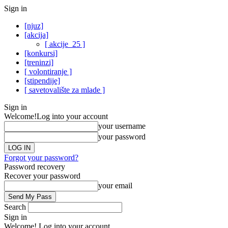
Sign in
[njuz]
[akcija]
[ akcije_25 ]
[konkursi]
[treninzi]
[ volontiranje ]
[stipendije]
[ savetovalište za mlade ]
Sign in
Welcome!
Log into your account
your username
your password
Forgot your password?
Password recovery
Recover your password
your email
Search
Sign in
Welcome! Log into your account