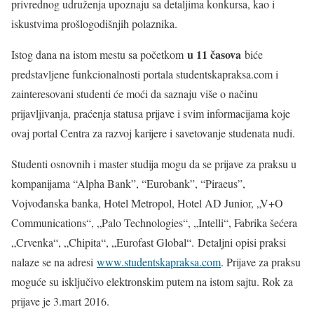
privrednog udruženja upoznaju sa detaljima konkursa, kao i
iskustvima prošlogodišnjih polaznika.
u 11 časova
Istog dana na istom mestu sa početkom
biće
predstavljene funkcionalnosti portala studentskapraksa.com i
zainteresovani studenti će moći da saznaju više o načinu
prijavljivanja, praćenja statusa prijave i svim informacijama koje
ovaj portal Centra za razvoj karijere i savetovanje studenata nudi.
Studenti osnovnih i master studija mogu da se prijave za praksu u
kompanijama “Alpha Bank”, “Eurobank”, “Piraeus”,
Vojvođanska banka, Hotel Metropol, Hotel AD Junior, „V+O
Communications“, „Palo Technologies“, „Intelli“, Fabrika šećera
„Crvenka“, „Chipita“, „Eurofast Global“. Detaljni opisi praksi
nalaze se na adresi
www.studentskapraksa.com
. Prijave za praksu
moguće su isključivo elektronskim putem na istom sajtu. Rok za
prijave je 3.mart 2016.