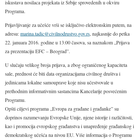
iskustava nosilaca projekata iz Srbije sprovedenih u okviru
Programa.
Prijavljivanje za učešće vrši se isključivo elektronskim putem, na
adresu:
marina.tadic@civilnodrustvo.gov.rs
, najkasnije do petka
22. januara 2016. godine u 13:00 časova, sa naznakom „Prijava
za prezentaciju EFC – Beograd”.
U slučaju velikog broja prijava, a zbog ograničenog kapaciteta
sale, prednost će biti data organizacijama civilnog društva i
jedinicama lokalne samouprave koje nisu učestvovale u
prethodnim informativnim sastancima Kancelarije posvećenim
Programu.
Opšti ciljevi programa „Evropa za građane i građanke” su
doprinos razumevanju Evropske Unije, njene istorije i različitosti,
kao i promocija evropskog građanstva i unapređenje građanskog i
demokratskog učešća na nivou EU. Više informacija o Programu