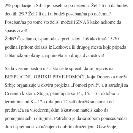
2% populacije u Srbiji je posebno po nečemu. Želiš li i ti da budeš
deo tih 2%? Želiš li da i ti budeš poseban/na po nečemu?
Poseban/na po tome što želiš, možeš i ZNAŠ kako nekome da
spasiš život!
Želiš? Čestitamo, ispunio/la si prvi uslov! Još ako imaš 15-30
godina i pritom dolaziš iz Leskovca ili drugog mesta koje pripada
Jablaničkom okrugu, ispunio/la si i druga dva uslova!
Sada više ne postoji ništa što će te sprečiti da se prijaviš na
BESPLATNU OBUKU PRVE POMOĆI, koju Donorska mreža
Srbije organizuje u okviru projekta „Pomozi prvi!“, a u saradnji sa
Crvenim krstom. Stoga, planiraj da se 14., 15. i 16. oktobra u
terminima od 8 – 12h (ukupno 12 sati) družiš sa nama i od
predavača sa višedecenijskim iskustvom naučiš kako da
pomogneš sebi i drugima. Potrebno je da sa sobom poneseš vedar
duh i spremnost za učenjem i dobrim druženjem. Osveženje,