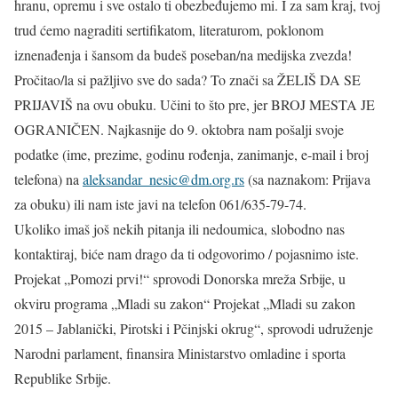
hranu, opremu i sve ostalo ti obezbeđujemo mi. I za sam kraj, tvoj
trud ćemo nagraditi sertifikatom, literaturom, poklonom
iznenađenja i šansom da budeš poseban/na medijska zvezda!
Pročitao/la si pažljivo sve do sada? To znači sa ŽELIŠ DA SE
PRIJAVIŠ na ovu obuku. Učini to što pre, jer BROJ MESTA JE
OGRANIČEN. Najkasnije do 9. oktobra nam pošalji svoje
podatke (ime, prezime, godinu rođenja, zanimanje, e-mail i broj
telefona) na
aleksandar_nesic@dm.org.rs
(sa naznakom: Prijava
za obuku) ili nam iste javi na telefon 061/635-79-74.
Ukoliko imaš još nekih pitanja ili nedoumica, slobodno nas
kontaktiraj, biće nam drago da ti odgovorimo / pojasnimo iste.
Projekat „Pomozi prvi!“ sprovodi Donorska mreža Srbije, u
okviru programa „Mladi su zakon“ Projekat „Mladi su zakon
2015 – Jablanički, Pirotski i Pčinjski okrug“, sprovodi udruženje
Narodni parlament, finansira Ministarstvo omladine i sporta
Republike Srbije.