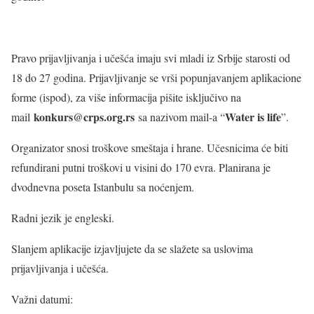
Pravo prijavljivanja i učešća imaju svi mladi iz Srbije starosti od
18 do 27 godina. Prijavljivanje se vrši popunjavanjem aplikacione
forme (ispod), za više informacija pišite isključivo na
konkurs@crps.org.rs
Water is life
mail
sa nazivom mail-a “
”.
Organizator snosi troškove smeštaja i hrane. Učesnicima će biti
refundirani putni troškovi u visini do 170 evra. Planirana je
dvodnevna poseta Istanbulu sa noćenjem.
Radni jezik je engleski.
Slanjem aplikacije izjavljujete da se slažete sa uslovima
prijavljivanja i učešća.
Važni datumi: