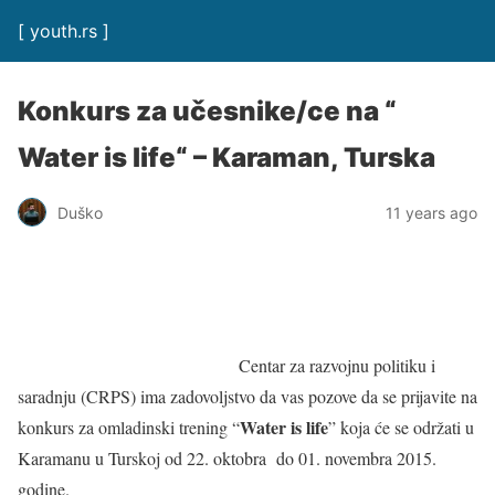
[ youth.rs ]
Konkurs za učesnike/ce na “
Water is life“ – Karaman, Turska
Duško
11 years ago
Centar za razvojnu politiku i
saradnju (CRPS) ima zadovoljstvo da vas pozove da se prijavite na
Water is life
konkurs za omladinski trening “
” koja će se održati u
Karamanu u Turskoj od 22. oktobra do 01. novembra 2015.
godine.