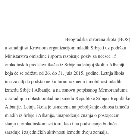
Beogradska otvorena škola (BOŠ)
u saradnji sa Krovnom organizacijom mladih Srbije i uz podršku
Ministarstva omladine i sporta raspisuje poziv za učešće 15
omladinskih predstavnika/ca iz Srbije na letnjoj školi u Albaniji,
koja će se održati od 26. do 31. jula 2015. godine. Letnja škola
ima za cilj da podstakne kulturnu razmenu i mobilnost mladih
između Srbije i Albanije, a na osnovu potpisanog Memoranduma
o saradnji u oblasti omladine između Republike Srbije i Republike
Albanije. Letnja škola je usmerena na poboljšanje odnosa između
mladih iz Srbije i Albanije, unapređenje znanja o postojećem
stanju u omladinskom sektoru, kao i na podsticanje buduće
saradnje i zajedničkih aktivnosti između dveju zemalja.