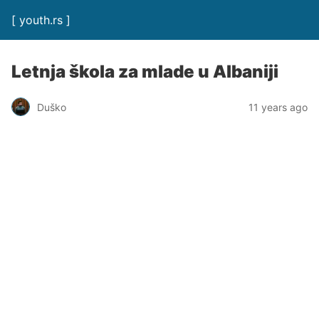
[ youth.rs ]
Letnja škola za mlade u Albaniji
Duško
11 years ago