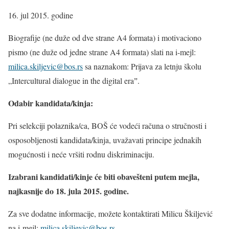
16. jul 2015. godine
Biografije (ne duže od dve strane A4 formata) i motivaciono
pismo (ne duže od jedne strane A4 formata) slati na i-mejl:
milica.skiljevic@bos.rs
sa naznakom: Prijava za letnju školu
„Intercultural dialogue in the digital eraˮ.
Odabir kandidata/kinja:
Pri selekciji polaznika/ca, BOŠ će vodeći računa o stručnosti i
osposobljenosti kandidata/kinja, uvažavati principe jednakih
mogućnosti i neće vršiti rodnu diskriminaciju.
Izabrani kandidati/kinje će biti obavešteni putem mejla,
najkasnije do 18. jula 2015. godine.
Za sve dodatne informacije, možete kontaktirati Milicu Škiljević
na i-mejl:
milica.skiljevic@bos.rs
.