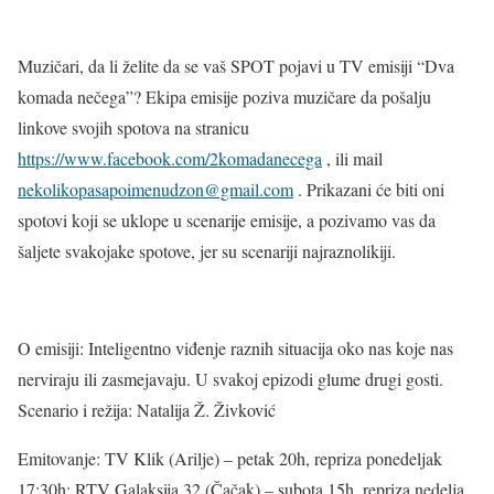
Muzičari, da li želite da se vaš SPOT pojavi u TV emisiji “Dva
komada nečega”? Ekipa emisije poziva muzičare da pošalju
linkove svojih spotova na stranicu
https://www.facebook.com/2komadanecega
, ili mail
nekolikopasapoimenudzon@gmail.com
. Prikazani će biti oni
spotovi koji se uklope u scenarije emisije, a pozivamo vas da
šaljete svakojake spotove, jer su scenariji najraznolikiji.
O emisiji: Inteligentno viđenje raznih situacija oko nas koje nas
nerviraju ili zasmejavaju. U svakoj epizodi glume drugi gosti.
Scenario i režija: Natalija Ž. Živković
Emitovanje: TV Klik (Arilje) – petak 20h, repriza ponedeljak
17:30h; RTV Galaksija 32 (Čačak) – subota 15h, repriza nedelja