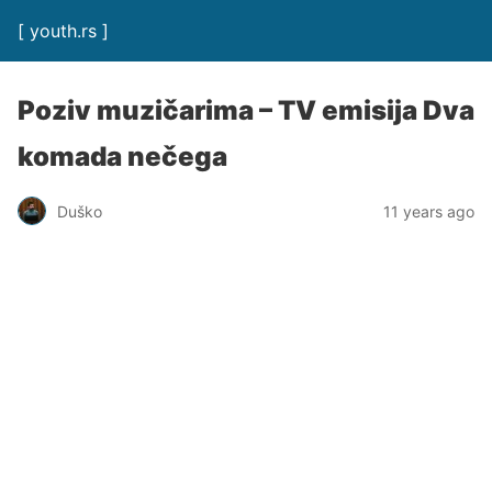
[ youth.rs ]
Poziv muzičarima – TV emisija Dva
komada nečega
Duško
11 years ago