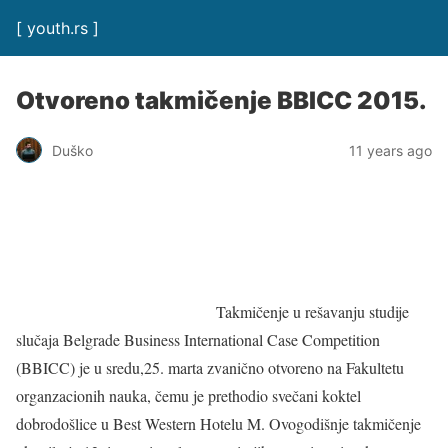
[ youth.rs ]
Otvoreno takmičenje BBICC 2015.
Duško
11 years ago
Takmičenje u rešavanju studije
slučaja Belgrade Business International Case Competition
(BBICC) je u sredu,25. marta zvanično otvoreno na Fakultetu
organzacionih nauka, čemu je prethodio svečani koktel
dobrodošlice u Best Western Hotelu M. Ovogodišnje takmičenje