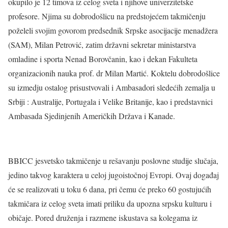
okupilo je 12 timova iz celog sveta i njihove univerzitetske
profesore. Njima su dobrodošlicu na predstojećem takmičenju
poželeli svojim govorom predsednik Srpske asocijacije menadžera
(SAM), Milan Petrović, zatim državni sekretar ministarstva
omladine i sporta Nenad Borovčanin, kao i dekan Fakulteta
organizacionih nauka prof. dr Milan Martić. Koktelu dobrodošlice
su izmedju ostalog prisustvovali i Ambasadori sledećih zemalja u
Srbiji : Australije, Portugala i Velike Britanije, kao i predstavnici
Ambasada Sjedinjenih Američkih Država i Kanade.
BBICC jesvetsko takmičenje u rešavanju poslovne studije slučaja,
jedino takvog karaktera u celoj jugoistočnoj Evropi. Ovaj događaj
će se realizovati u toku 6 dana, pri čemu će preko 60 gostujućih
takmičara iz celog sveta imati priliku da upozna srpsku kulturu i
običaje. Pored druženja i razmene iskustava sa kolegama iz