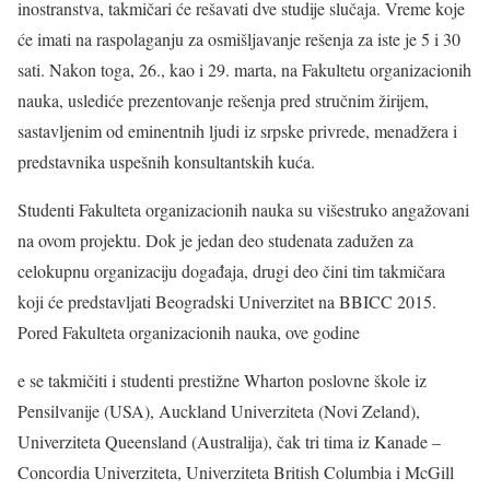
inostranstva, takmičari će rešavati dve studije slučaja. Vreme koje
će imati na raspolaganju za osmišljavanje rešenja za iste je 5 i 30
sati. Nakon toga, 26., kao i 29. marta, na Fakultetu organizacionih
nauka, uslediće prezentovanje rešenja pred stručnim žirijem,
sastavljenim od eminentnih ljudi iz srpske privrede, menadžera i
predstavnika uspešnih konsultantskih kuća.
Studenti Fakulteta organizacionih nauka su višestruko angažovani
na ovom projektu. Dok je jedan deo studenata zadužen za
celokupnu organizaciju događaja, drugi deo čini tim takmičara
koji će predstavljati Beogradski Univerzitet na BBICC 2015.
Pored Fakulteta organizacionih nauka, ove godine
e se takmičiti i studenti prestižne Wharton poslovne škole iz
Pensilvanije (USA), Auckland Univerziteta (Novi Zeland),
Univerziteta Queensland (Australija), čak tri tima iz Kanade –
Concordia Univerziteta, Univerziteta British Columbia i McGill