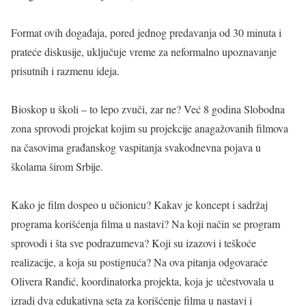
Format ovih događaja, pored jednog predavanja od 30 minuta i
prateće diskusije, uključuje vreme za neformalno upoznavanje
prisutnih i razmenu ideja.
Bioskop u školi – to lepo zvuči, zar ne? Već 8 godina Slobodna
zona sprovodi projekat kojim su projekcije anagažovanih filmova
na časovima građanskog vaspitanja svakodnevna pojava u
školama širom Srbije.
Kako je film dospeo u učionicu? Kakav je koncept i sadržaj
programa korišćenja filma u nastavi? Na koji način se program
sprovodi i šta sve podrazumeva? Koji su izazovi i teškoće
realizacije, a koja su postignuća? Na ova pitanja odgovaraće
Olivera Ranđić, koordinatorka projekta, koja je učestvovala u
izradi dva edukativna seta za korišćenje filma u nastavi i