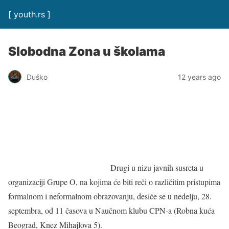
[ youth.rs ]
Slobodna Zona u školama
Duško
12 years ago
Drugi u nizu javnih susreta u
organizaciji Grupe O, na kojima će biti reči o različitim pristupima
formalnom i neformalnom obrazovanju, desiće se u nedelju, 28.
septembra, od 11 časova u Naučnom klubu CPN-a (Robna kuća
Beograd, Knez Mihajlova 5).