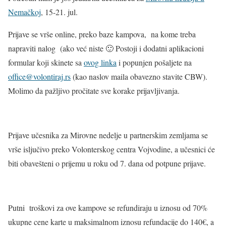
Nemačkoj
, 15-21. jul.
Prijave
se vrše online, preko baze kampova, na kome treba
napraviti nalog (ako već niste 🙂 Postoji i dodatni aplikacioni
formular koji skinete sa
ovog linka
i popunjen pošaljete na
office@volontiraj.rs
(kao naslov maila obavezno stavite CBW).
Molimo da pažljivo pročitate sve korake prijavljivanja.
Prijave učesnika za Mirovne nedelje u partnerskim zemljama se
vrše isljučivo preko Volonterskog centra Vojvodine, a učesnici će
biti obavešteni o prijemu u roku od 7. dana od potpune prijave.
Putni troškovi
za ove kampove se refundiraju u iznosu od 70%
ukupne cene karte u maksimalnom iznosu refundacije do 140€, a