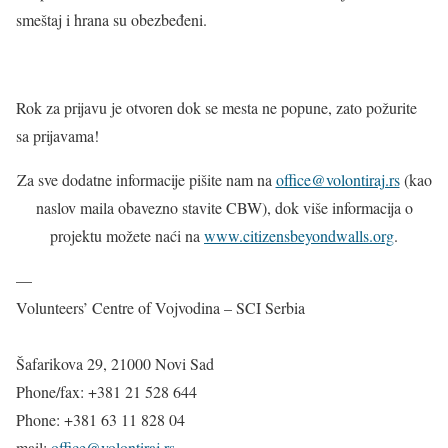
smeštaj i hrana su obezbeđeni.
Rok za prijavu
je otvoren dok se mesta ne popune, zato požurite
sa prijavama!
Za sve dodatne informacije pišite nam na
office@volontiraj.rs
(kao
naslov maila obavezno stavite CBW), dok više informacija o
projektu možete naći na
www.citizensbeyondwalls.org
.
—
Volunteers’ Centre of Vojvodina – SCI Serbia
Šafarikova 29, 21000 Novi Sad
Phone/fax: +381 21 528 644
Phone: +381 63 11 828 04
mail:
office@volontiraj.rs