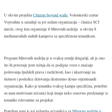
U okviru projekta
Citizens beyond walls
, Volonterski centar
Vojvodine u saradnji sa još sedam organizacija – članica SCI
mreže, ovog leta organizuje 8 Mirovnih nedelja u okviru 8
međunarodnih radnih kampova sa specifičnom tematikom.
Program Mirovnih nedelja je u svakoj zemlji drugačiji, ali je ono
što ih povezuje jeste težnja da se podigne svest o značaju
poštovanja ljudskih prava i različitosti, kao i ukazivanje na
štetnost i posledice delovanja ekstremno desno orjentisanih
organizacija. Kako je tematika svakog kampa specifična, potrebni
su nam motivisani učesnici koji imaju neko osnovno predznanje iz
tematike relevantne za projekat.
Potreban nam je još jedan/na učesnik/ca za
Mirovnu nedelju u