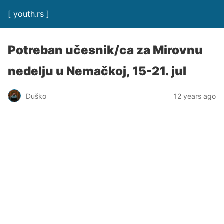
[ youth.rs ]
Potreban učesnik/ca za Mirovnu
nedelju u Nemačkoj, 15-21. jul
Duško
12 years ago