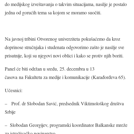
do medijskog izveštavanja o takvim situacijama, nasilje je postalo
jedna od gorućih tema sa kojom se moramo suočiti.
Na javnoj tribini Otvorenog univerziteta pokušaćemo da kroz
doprinose stručnjaka i studenata odgovorimo zašto je nasilje sve
prisutnije, koji su njegovi novi oblici i kako se protiv njih boriti.
Panel će biti održan u sredu, 25. decembra u 13
časova na Fakultetu za medije i komunikacije (Karađorđeva 65).
Učesnici:
– Prof. dr Slobodan Savić, predsednik Viktimološkog društva
Srbije
– Slobodan Georgijev, programski koordinator Balkanske mreže
za istraživačko novinarstvo