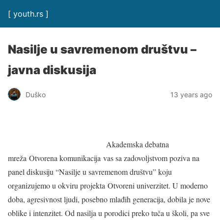
[ youth.rs ]
Nasilje u savremenom društvu –
javna diskusija
Duško
13 years ago
Akademska debatna
mreža Otvorena komunikacija vas sa zadovoljstvom poziva na
panel diskusiju “Nasilje u savremenom društvu” koju
organizujemo u okviru projekta Otvoreni univerzitet. U moderno
doba, agresivnost ljudi, posebno mlađih generacija, dobila je nove
oblike i intenzitet. Od nasilja u porodici preko tuča u školi, pa sve