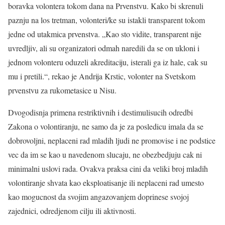
boravka volontera tokom dana na Prvenstvu. Kako bi skrenuli
paznju na los tretman, volonteri/ke su istakli transparent tokom
jedne od utakmica prvenstva. „Kao sto vidite, transparent nije
uvredljiv, ali su organizatori odmah naredili da se on ukloni i
jednom volonteru oduzeli akreditaciju, isterali ga iz hale, cak su
mu i pretili.“, rekao je Andrija Krstic, volonter na Svetskom
prvenstvu za rukometasice u Nisu.
Dvogodisnja primena restriktivnih i destimulisucih odredbi
Zakona o volontiranju, ne samo da je za posledicu imala da se
dobrovoljni, neplaceni rad mladih ljudi ne promovise i ne podstice
vec da im se kao u navedenom slucaju, ne obezbedjuju cak ni
minimalni uslovi rada. Ovakva praksa cini da veliki broj mladih
volontiranje shvata kao eksploatisanje ili neplaceni rad umesto
kao mogucnost da svojim angazovanjem doprinese svojoj
zajednici, odredjenom cilju ili aktivnosti.