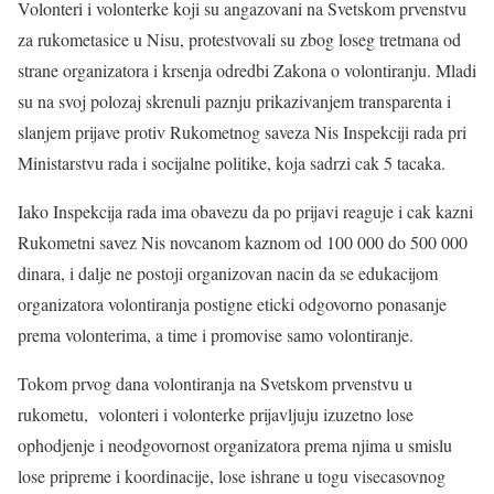
Volonteri i volonterke koji su angazovani na Svetskom prvenstvu
za rukometasice u Nisu, protestvovali su zbog loseg tretmana od
strane organizatora i krsenja odredbi Zakona o volontiranju. Mladi
su na svoj polozaj skrenuli paznju prikazivanjem transparenta i
slanjem prijave protiv Rukometnog saveza Nis Inspekciji rada pri
Ministarstvu rada i socijalne politike, koja sadrzi cak 5 tacaka.
Iako Inspekcija rada ima obavezu da po prijavi reaguje i cak kazni
Rukometni savez Nis novcanom kaznom od 100 000 do 500 000
dinara, i dalje ne postoji organizovan nacin da se edukacijom
organizatora volontiranja postigne eticki odgovorno ponasanje
prema volonterima, a time i promovise samo volontiranje.
Tokom prvog dana volontiranja na Svetskom prvenstvu u
rukometu, volonteri i volonterke prijavljuju izuzetno lose
ophodjenje i neodgovornost organizatora prema njima u smislu
lose pripreme i koordinacije, lose ishrane u togu visecasovnog