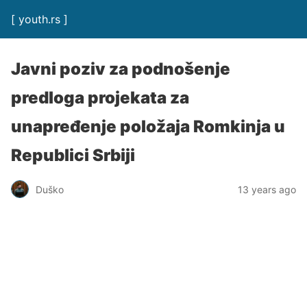
[ youth.rs ]
Javni poziv za podnošenje
predloga projekata za
unapređenje položaja Romkinja u
Republici Srbiji
Duško
13 years ago