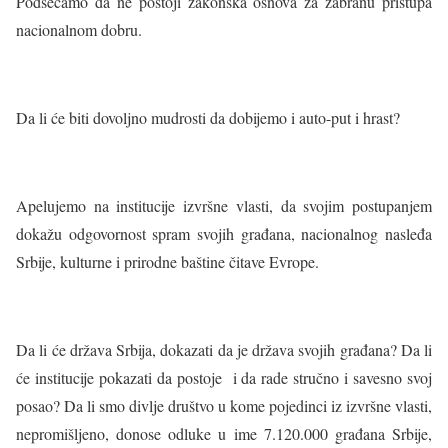
Podsećamo da ne postoji zakonska osnova za zabranu pristupa
nacionalnom dobru.
Da li će biti dovoljno mudrosti da dobijemo i auto-put i hrast?
Apelujemo na institucije izvršne vlasti, da svojim postupanjem
dokažu odgovornost spram svojih građana, nacionalnog nasleđa
Srbije, kulturne i prirodne baštine čitave Evrope.
Da li će država Srbija, dokazati da je država svojih građana? Da li
će institucije pokazati da postoje i da rade stručno i savesno svoj
posao? Da li smo divlje društvo u kome pojedinci iz izvršne vlasti,
nepromišljeno, donose odluke u ime 7.120.000 građana Srbije,