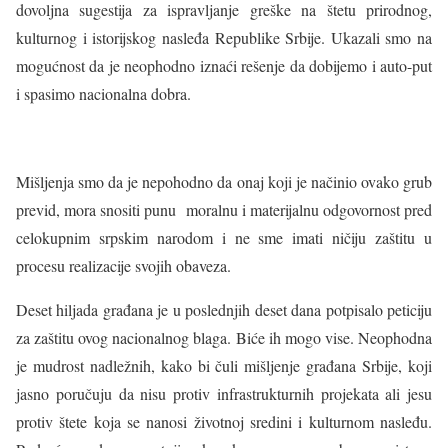
dovoljna sugestija za ispravljanje greške na štetu prirodnog,
kulturnog i istorijskog nasleđa Republike Srbije. Ukazali smo na
mogućnost da je neophodno iznaći rešenje da dobijemo i auto-put
i spasimo nacionalna dobra.
Mišljenja smo da je nepohodno da onaj koji je načinio ovako grub
previd, mora snositi punu moralnu i materijalnu odgovornost pred
celokupnim srpskim narodom i ne sme imati ničiju zaštitu u
procesu realizacije svojih obaveza.
Deset hiljada građana je u poslednjih deset dana potpisalo peticiju
za zaštitu ovog nacionalnog blaga. Biće ih mogo vise. Neophodna
je mudrost nadležnih, kako bi čuli mišljenje građana Srbije, koji
jasno poručuju da nisu protiv infrastrukturnih projekata ali jesu
protiv štete koja se nanosi životnoj sredini i kulturnom nasleđu.