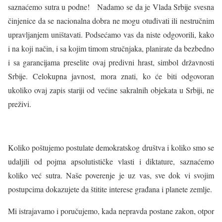
saznaćemo sutra u podne! Nadamo se da je Vlada Srbije svesna
činjenice da se nacionalna dobra ne mogu otuđivati ili nestručnim
upravljanjem uništavati. Podsećamo vas da niste odgovorili, kako
i na koji način, i sa kojim timom stručnjaka, planirate da bezbedno
i sa garancijama preselite ovaj predivni hrast, simbol državnosti
Srbije. Celokupna javnost, mora znati, ko će biti odgovoran
ukoliko ovaj zapis stariji od većine sakralnih objekata u Srbiji, ne
preživi.
Koliko poštujemo postulate demokratskog društva i koliko smo se
udaljili od pojma apsolutističke vlasti i diktature, saznaćemo
koliko već sutra. Naše poverenje je uz vas, sve dok vi svojim
postupcima dokazujete da štitite interese građana i planete zemlje.
Mi istrajavamo i poručujemo, kada nepravda postane zakon, otpor