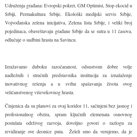
Udruženja građana: Evropski pokret, GM Optimist, Stop ekocid u
Srbiji, Permakultura Srbije, Ekološki medijski servis Srbije,
Vojvođanska zelena inicijativa, Zelena lista Srbije, i veliki broj
pojedinaca, obaveštavaju građane Srbije da se sutra u 11 časova,
odlučuje o sudbini hrasta na Savincu.
Izražavamo duboku razočaranost, odsustvom dobre volje
nadležnih i stručnih predstavnika institucija za iznalaženje
inovativnog rešenja a u svrhu spašavanja života ovog
veličanstvenog viševekovnog hrasta.
Činjenica da su planovi za ovaj koridor 11, sačinjeni bez jasnog i
profesionalnog obzira, spram ključnih elemenata osnovnog
postulata održivog razvoja, dovoljno govori o razlogu za
revidiranje ove deonice puta. Želeli smo da verujemo, da je