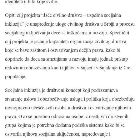
identiteta u bilo koje svrhe.
Opšti cilj projekta “Jače civilno društvo – uspešna socijalna
inkluzija” je unapređenje uloge civilnog društva u Srbiji u procesu
socijalnog uključivanja dece sa teškoćama u razvoju. Specifični
cilj projekta je jačanje kapaciteta organizacija civilnog društva
koje se bave zaštitom i ostvarivanjem dečjih prava, kako bi
doprinele da deca sa smetnjama u razvoju imaju jednak pristup
redovnom obrazovanju kao i njihovi vršnjaci i vršnjakinje iz šire
populacije.
Socijalna inkluzija je društveni koncept koji podrazumeva
stvaranje uslova i obezbeđivanje usluga i politika koja obezbeđuju
ravnopravno učešće svih osoba u društvu i ostvarivanje njihovih
prava. Ovo se posebno odnosi na osobe iz osetljivih društvenih
grupa kojima je potrebna dodatna podrška sistema kako bi se
ostvarila njihova socijalna uključenost, napredovanje i