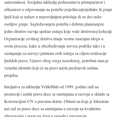
samostalnost. Socijalna inkluzija podrazumeva pristupačnost i
efikasnost u odgovaranju na potrebe pojedinca/pojedinke ili grupe
ljudi koji se nalaze u nepovoljnijem položaju ili su deo neke
osetljive grupe. Sagledavanjem potreba i dobrim planiranjem
jedno društvo razvija spektar usluga koje vode društvenoj koheziji.
Organizacije civilnog društva imaju veoma značajnu ulogu u
ovom procesu, kako u obezbeđivanju servisa podrške tako i u
zastupanju za razvoj i primenu ovih usluga sa ciljem realizacije
ljudskih prava. Upravo zbog svega navedenog, potreban nam je
vizuelni identitet koji će na pravi način predstaviti suštinu
projekta.
Inicijativa za inkluziju VelikiMali od 1999. godine radi na
promociji i zaštiti prava dece sa smetnjama u razvoju u skladu sa
Konvencijom UN o pravima deteta. Oblasti na koje je fokusiran
naš rad su pravo dece sa smetnjama u razvoju na kvalitetno
obrazovanje i pravo na život u porodici (prevencija