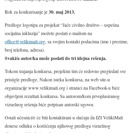
30. maj 2013.
Rok za konkurisanje je
Predloge logotipa za projekat “Jače civilno društvo – uspešna
socijalna inkluzija” možete poslati e-mailom na
office@velikimali.org
, sa svojim kontakt podacima (ime i prezime,
broj telefona, adresa).
Svaki/a autor/ka može poslati do tri idejna rešenja.
Tokom trajanja konkursa, projektni tim će redovno pregledati sve
pristigle predloge. Nakon isteka konkursa, na web site-u
organizacije www.velikimali.org i stranici na Facebook-u biće
objavljeni rezultati konkursa. Sa autorom/kom prvoplasiranog
vizuelnog rešenja biće potpisan autorski ugovor.
Ostali učesnici/e će biti kontaktirani u slučaju da IZI VelikiMali
donese odluku o korišćenju njihovog predloga vizuelnog