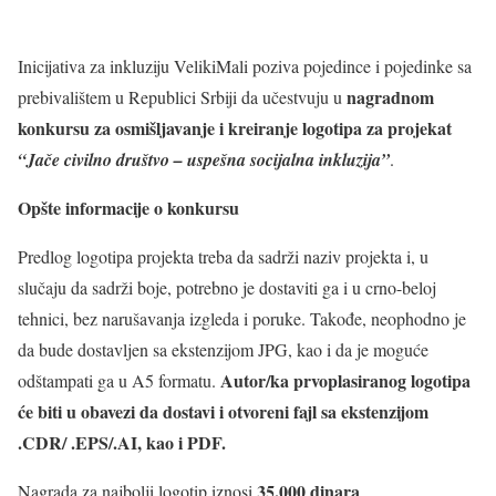
Inicijativa za inkluziju VelikiMali poziva pojedince i pojedinke sa
nagradnom
prebivalištem u Republici Srbiji da učestvuju u
konkursu za osmišljavanje i kreiranje logotipa za projekat
“Jače civilno društvo – uspešna socijalna inkluzija”
.
Opšte informacije o konkursu
Predlog logotipa projekta treba da sadrži naziv projekta i, u
slučaju da sadrži boje, potrebno je dostaviti ga i u crno-beloj
tehnici, bez narušavanja izgleda i poruke. Takođe, neophodno je
da bude dostavljen sa ekstenzijom JPG, kao i da je moguće
Autor/ka prvoplasiranog logotipa
odštampati ga u A5 formatu.
će biti u obavezi da dostavi i otvoreni fajl sa ekstenzijom
.CDR/ .EPS/.AI, kao i PDF.
35.000 dinara
Nagrada za najbolji logotip iznosi
.