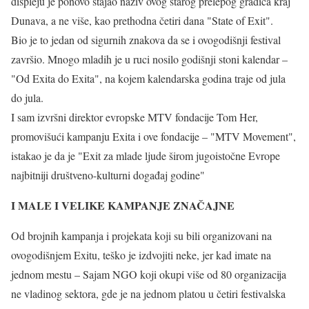
displeju je ponovo stajao naziv ovog starog prelepog gradića kraj
Dunava, a ne više, kao prethodna četiri dana "State of Exit".
Bio je to jedan od sigurnih znakova da se i ovogodišnji festival
završio. Mnogo mladih je u ruci nosilo godišnji stoni kalendar –
"Od Exita do Exita", na kojem kalendarska godina traje od jula
do jula.
I sam izvršni direktor evropske MTV fondacije Tom Her,
promovišući kampanju Exita i ove fondacije – "MTV Movement",
istakao je da je "Exit za mlade ljude širom jugoistočne Evrope
najbitniji društveno-kulturni događaj godine"
I MALE I VELIKE KAMPANJE ZNAČAJNE
Od brojnih kampanja i projekata koji su bili organizovani na
ovogodišnjem Exitu, teško je izdvojiti neke, jer kad imate na
jednom mestu – Sajam NGO koji okupi više od 80 organizacija
ne vladinog sektora, gde je na jednom platou u četiri festivalska