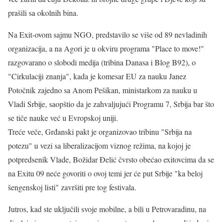
prašili sa okolnih bina.
Na Exit-ovom sajmu NGO, predstavilo se više od 89 nevladinih
organizacija, a na Agori je u okviru programa "Place to move!"
razgovarano o slobodi medija (tribina Danasa i Blog B92), o
"Cirkulaciji znanja", kada je komesar EU za nauku Janez
Potočnik zajedno sa Anom Pešikan, ministarkom za nauku u
Vladi Srbije, saopštio da je zahvaljujući Programu 7, Srbija bar što
se tiče nauke već u Evropskoj uniji.
Treće veče, Grđanski pakt je organizovao tribinu "Srbija na
potezu" u vezi sa liberalizacijom viznog režima, na kojoj je
potpredsenik Vlade, Božidar Đelić čvrsto obećao exitovcima da se
na Exitu 09 neće govoriti o ovoj temi jer će put Srbije "ka beloj
šengenskoj listi" završiti pre tog festivala.
Jutros, kad ste uključili svoje mobilne, a bili u Petrovaradinu, na