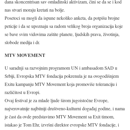
dana skoncentrisan sav omladinski aktivizam, čini se da se i kod
nas stvari moraju kretati na bolje.
Posetoci su mogli da ispune nekoliko anketa, da potpišu brojne
peticije i da se upoznaju sa radom velikog broja organizacija koje
se bave svim vidovima zaštite planete, ljudskih prava, životinja,
slobode medija i dr.
MTV MOVEMENT
U saradnji sa razvojnim programom UN i ambasadom SAD u
Srbiji, Evropska MTV fondacija pokrenula je na ovogodišnjem
Exitu kampanju MTV Movement koja promoviše toleranciju i
različitost u Evropi.
Ovaj festival je za mlade ljude širom jugoistočne Evrope,
najverovatnije najbitniji društveno-kulturni događaj godine, i nama
je čast da ovde predstavimo MTV Movement sa Exit timom,
istakao je Tom Ehr, izvršni direktor evropske MTV fondacije, i