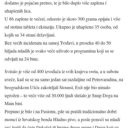
dodatno je pojačan pretres, te je bilo duplo više zaplena i
uhapšenih lica.
U 86 zaplene te večeri, oduzeto je skoro 300 grama opijata i više
od stotinu tableta i ekstazija. Ukupno je uhapšeno 35 osoba, od
kojih su 34 strani državljani.
Bez većih incidenata na samoj Tvrđavi, u proseku 40 do 50
hiljada mladih je svako veče uživalo u programima koji su se
odvijali na 24 bine.
Sviralo je više od 400 izvođača iz svih krajeva sveta, a u subotu
uveče, kad su se na samo jedan sat razdaljine od Petrovaradina, na
beogradskom Ušću zakotrljali Stounsi, Exit nije bio nimalo
ugrožen – to veče više od 30.000 ljudi slušalo je Snup Doga na
Main bini.
Prepuno je bilo i na Fusionu, gde su prašili tradicionalno dobri
momci iz hrvatskog benda Hladno pivo, a posle ponoći su mladi
već žurili da čuju Dekolaž ili brojne druge grupe i Djeve koji su