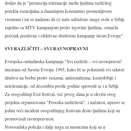
dodao da je "promocija tolerancije među ljudima različitog
porekla esencijalna u današnjem konstantno promenljivom
vremenu i mi se nadamo da će naše udružene snage ovde u Srbiji,
zajedno sa MTV kampanjom protiv trgovine ljudima, označiti
početak pozitivne i efektivne društvene kampanje širom Evrope".
SVI RAZLIČITI – SVI RAVNOPRAVNI
Evropska omladinska kampanja "Svi različiti – svi ravnopravni"
inicirana od Saveta Evrope 1995, kako bi se pokrenuli svi sektori
društva na borbu protiv rasizma, antisemitizma, ksenofobije i
netolerancije, od decembra prošle godine sprovodi se i u Srbiji.
Za ovogodišnji Exit festival, već prvog dana je u okviru ovog
projekta organizovana "Povorka različitosti", i nažalost, upravo se
jedini veći incident ovogodišnjeg festivala desio ljudima koji su
promovisali ravnopravnost.
Novosadska policija i dalje traga za momcima koji su u