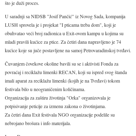
što je duži proces.
U saradnji sa NIDSB "Josif Pančić" iz Novog Sada, kompanija
LUSH sprovela je i projekat "I pticama treba dom", koji je
obuhvatao veći broj radionica u Exit-ovom kampu u kojima su
mladi pravili kućice za ptice. Za četiri dana napravljeno je 74
kućice koje su juče postavljene na samoj Petrovaradinskoj tvrđavi.
Čuvanjem čovekove okoline bavili su se i aktivisti Fonda za
povraćaj i reciklažu limenki RECAN, koji su ispred svog štanda
imali aparat za reciklažu limenki (kojih je na Tvrđavi) tokom
festivala bilo u neograničenim količinama.
Organizacija za zaštiru životinja "Orka" organizovala je
potpisivanje peticije za izmenu zakona o životinjama.
Za četiri dana Exit festivala NGO organizacije podelile su
nebrojano brošura i info materijala.