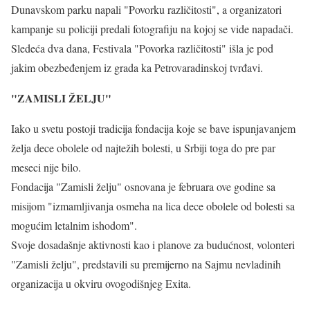
Dunavskom parku napali "Povorku različitosti", a organizatori
kampanje su policiji predali fotografiju na kojoj se vide napadači.
Sledeća dva dana, Festivala "Povorka različitosti" išla je pod
jakim obezbeđenjem iz grada ka Petrovaradinskoj tvrđavi.
"ZAMISLI ŽELJU"
Iako u svetu postoji tradicija fondacija koje se bave ispunjavanjem
želja dece obolele od najtežih bolesti, u Srbiji toga do pre par
meseci nije bilo.
Fondacija "Zamisli želju" osnovana je februara ove godine sa
misijom "izmamljivanja osmeha na lica dece obolele od bolesti sa
mogućim letalnim ishodom".
Svoje dosadašnje aktivnosti kao i planove za budućnost, volonteri
"Zamisli želju", predstavili su premijerno na Sajmu nevladinih
organizacija u okviru ovogodišnjeg Exita.