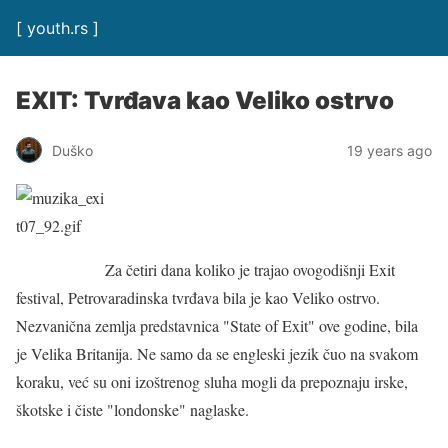
[ youth.rs ]
EXIT: Tvrđava kao Veliko ostrvo
Duško
19 years ago
Za četiri dana koliko je trajao ovogodišnji Exit
festival, Petrovaradinska tvrđava bila je kao Veliko ostrvo.
Nezvanična zemlja predstavnica "State of Exit" ove godine, bila
je Velika Britanija. Ne samo da se engleski jezik čuo na svakom
koraku, već su oni izoštrenog sluha mogli da prepoznaju irske,
škotske i čiste "londonske" naglaske.