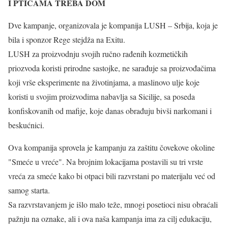
I PTICAMA TREBA DOM
Dve kampanje, organizovala je kompanija LUSH – Srbija, koja je
bila i sponzor Rege stejdža na Exitu.
LUSH za proizvodnju svojih ručno rađenih kozmetičkih
priozvoda koristi prirodne sastojke, ne sarađuje sa proizvođačima
koji vrše eksperimente na životinjama, a maslinovo ulje koje
koristi u svojim proizvodima nabavlja sa Sicilije, sa poseda
konfiskovanih od mafije, koje danas obrađuju bivši narkomani i
beskućnici.
Ova kompanija sprovela je kampanju za zaštitu čovekove okoline
"Smeće u vreće". Na brojnim lokacijama postavili su tri vrste
vreća za smeće kako bi otpaci bili razvrstani po materijalu već od
samog starta.
Sa razvrstavanjem je išlo malo teže, mnogi posetioci nisu obraćali
pažnju na oznake, ali i ova naša kampanja ima za cilj edukaciju,