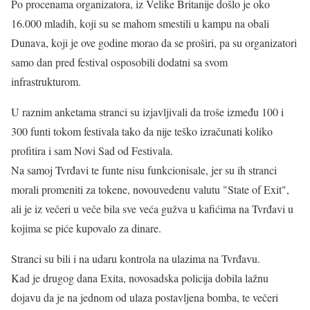
Po procenama organizatora, iz Velike Britanije došlo je oko
16.000 mladih, koji su se mahom smestili u kampu na obali
Dunava, koji je ove godine morao da se proširi, pa su organizatori
samo dan pred festival osposobili dodatni sa svom
infrastrukturom.
U raznim anketama stranci su izjavljivali da troše između 100 i
300 funti tokom festivala tako da nije teško izračunati koliko
profitira i sam Novi Sad od Festivala.
Na samoj Tvrđavi te funte nisu funkcionisale, jer su ih stranci
morali promeniti za tokene, novouvedenu valutu "State of Exit",
ali je iz večeri u veče bila sve veća gužva u kafićima na Tvrđavi u
kojima se piće kupovalo za dinare.
Stranci su bili i na udaru kontrola na ulazima na Tvrđavu.
Kad je drugog dana Exita, novosadska policija dobila lažnu
dojavu da je na jednom od ulaza postavljena bomba, te večeri