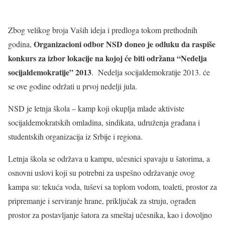
Zbog velikog broja Vaših ideja i predloga tokom prethodnih
Organizacioni odbor NSD doneo je odluku da raspiše
godina,
konkurs za izbor lokacije na kojoj će biti održana “Nedelja
socijaldemokratije” 2013
. Nedelja socijaldemokratije 2013. će
se ove godine održati u prvoj nedelji jula.
NSD je letnja škola – kamp koji okuplja mlade aktiviste
socijaldemokratskih omladina, sindikata, udruženja građana i
studentskih organizacija iz Srbije i regiona.
Letnja škola se održava u kampu, učesnici spavaju u šatorima, a
osnovni uslovi koji su potrebni za uspešno održavanje ovog
kampa su: tekuća voda, tuševi sa toplom vodom, toaleti, prostor za
pripremanje i serviranje hrane, priključak za struju, ograđen
prostor za postavljanje šatora za smeštaj učesnika, kao i dovoljno