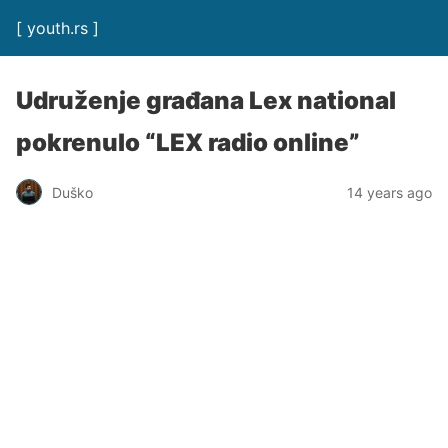
[ youth.rs ]
Udruženje građana Lex national
pokrenulo “LEX radio online”
Duško
14 years ago