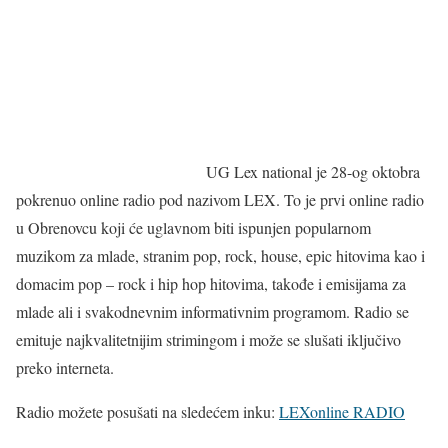
UG Lex national je 28-og oktobra
pokrenuo online radio pod nazivom LEX. To je prvi online radio
u Obrenovcu koji će uglavnom biti ispunjen popularnom
muzikom za mlade, stranim pop, rock, house, epic hitovima kao i
domacim pop – rock i hip hop hitovima, takođe i emisijama za
mlade ali i svakodnevnim informativnim programom. Radio se
emituje najkvalitetnijim strimingom i može se slušati iključivo
preko interneta.
Radio možete posušati na sledećem inku:
LEXonline RADIO