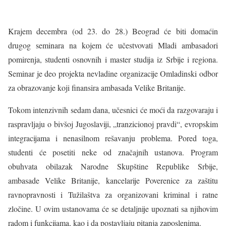
Krajem decembra (od 23. do 28.) Beograd će biti domaćin
drugog seminara na kojem će učestvovati Mladi ambasadori
pomirenja, studenti osnovnih i master studija iz Srbije i regiona.
Seminar je deo projekta nevladine organizacije Omladinski odbor
za obrazovanje koji finansira ambasada Velike Britanije.
Tokom intenzivnih sedam dana, učesnici će moći da razgovaraju i
raspravljaju o bivšoj Jugoslaviji, „tranzicionoj pravdi“, evropskim
integracijama i nenasilnom rešavanju problema. Pored toga,
studenti će posetiti neke od značajnih ustanova. Program
obuhvata obilazak Narodne Skupštine Republike Srbije,
ambasade Velike Britanije, kancelarije Poverenice za zaštitu
ravnopravnosti i Tužilaštva za organizovani kriminal i ratne
zločine. U ovim ustanovama će se detaljnije upoznati sa njihovim
radom i funkcijama, kao i da postavljaju pitanja zaposlenima.