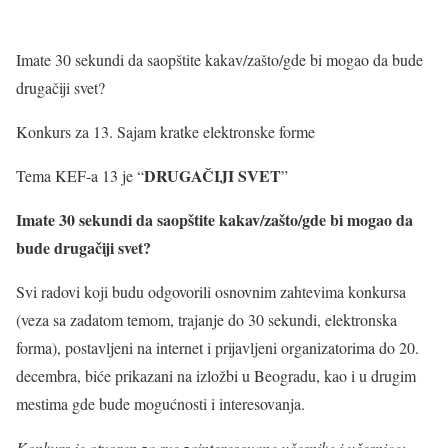
Imate 30 sekundi da saopštite kakav/zašto/gde bi mogao da bude
drugačiji svet?
Konkurs za 13. Sajam kratke elektronske forme
DRUGAČIJI SVET
Tema KEF-a 13 je “
”
Imate 30 sekundi da saopštite kakav/zašto/gde bi mogao da
bude drugačiji svet?
Svi radovi koji budu odgovorili osnovnim zahtevima konkursa
(veza sa zadatom temom, trajanje do 30 sekundi, elektronska
forma), postavljeni na internet i prijavljeni organizatorima do 20.
decembra, biće prikazani na izložbi u Beogradu, kao i u drugim
mestima gde bude mogućnosti i interesovanja.
Konkurs je otvoren za sve zainteresovane učesnike i učesnice: