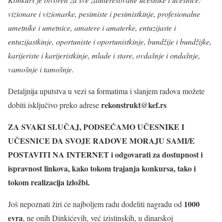
vizionare i vizionarke, pesimiste i pesimistkinje, profesionalne
umetnike i umetnice, amatere i amaterke, entuzijaste i
entuzijastkinje, oportuniste i oportunistkinje, bundžije i bundžijke,
karijeriste i karijeristkinje, mlade i stare, ovdašnje i ondašnje,
vamošnje i tamošnje.
Detaljnija uputstva u vezi sa formatima i slanjem radova možete
rekonstrukt@kef.rs
dobiti isključivo preko adrese
ZA SVAKI SLUČAJ, PODSEĆAMO UČESNIKE I
UČESNICE DA SVOJE RADOVE MORAJU SAMI/E
POSTAVITI NA INTERNET i odgovarati za dostupnost i
ispravnost linkova, kako tokom trajanja konkursa, tako i
tokom realizacija izložbi.
1000
Još nepoznati žiri će najboljem radu dodeliti nagradu od
evra
, ne onih Dinkićevih, već izistinskih, u dinarskoj