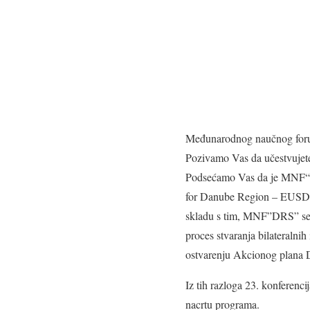
Međunarodnog naučnog foru
Pozivamo Vas da učestvujet
Podsećamo Vas da je MNF“DR
for Danube Region – EUSDR) 
skladu s tim, MNF”DRS” se
proces stvaranja bilateralnih
ostvarenju Akcionog plana D
Iz tih razloga 23. konferenc
nacrtu programa.