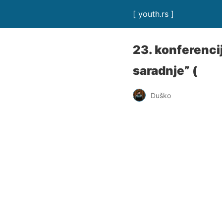
[ youth.rs ]
23. konferenc
saradnje” (
Duško