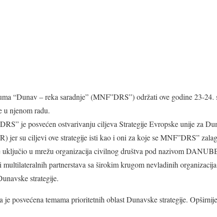
ma “Dunav – reka saradnje” (MNF”DRS”) održati ove godine 23-24. 
e u njenom radu.
S” je posvećen ostvarivanju ciljeva Strategije Evropske unije za Du
jer su ciljevi ove strategije isti kao i oni za koje se MNF”DRS” zala
 uključio u mrežu organizacija civilnog društva pod nazivom DANU
 i multilateralnih partnerstava sa širokim krugom nevladinih organizacija
unavske strategije.
ija je posvećena temama prioritetnih oblast Dunavske strategije. Opširni