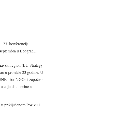
23. konferencija
septembra u Beogradu.
navski region (EU Strategy
gao u protekle 23 godine. U
BENET for NGOs i započeo
 u cilju da doprinesu
je u priključenom Pozivu i