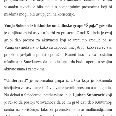
sastanku takođe je bilo reči i o potencijalnim prostorima koji bi
mladima mogli biti ustupljeni na korišćenje.
Vanja Sokolov iz kikindske omladinske grupe “Špajz”
govorila
je o njihovom iskustvu u borbi za prostore. Grad Kikinda je ovoj
grupi dao prostor za aktivnosti koji se trenutno sređuje pa se
Vanja osvrnula na to kako su započeli inicijativu, kakvi su se sve
problemi javljali u praksi i poručila Planeti inovativaca i ostalim
mladima iz Smedereva da ne odustaju i da budu uporni u svojim
aktivnostima i zahtevima.
“Undergrad”
je neformalna grupa iz Užica koja je pokrenula
inicijativu za osvajanje i oživljavanje javnih prostora u tom gradu.
Ljuban Supurović
Na debati u Smederevu predstavljao ih je
koji
je rekao da postoji verovatnoća da će im grad dati deo Kulturnog
centra na korišćenje. Iako se prvenstveno bave multimedijalnim