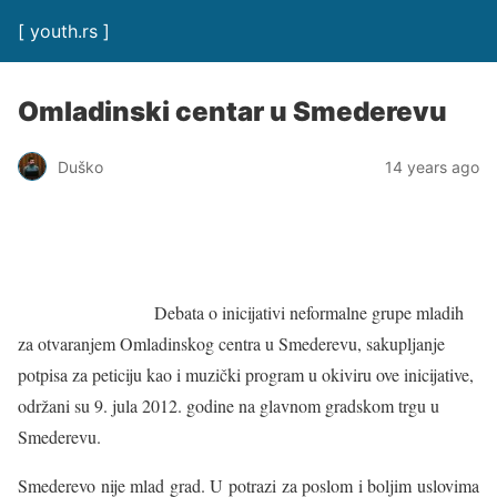
[ youth.rs ]
Omladinski centar u Smederevu
Duško
14 years ago
Debata o inicijativi neformalne grupe mladih
za otvaranjem Omladinskog centra u Smederevu, sakupljanje
potpisa za peticiju kao i muzički program u okiviru ove inicijative,
održani su 9. jula 2012. godine na glavnom gradskom trgu u
Smederevu.
Smederevo nije mlad grad. U potrazi za poslom i boljim uslovima