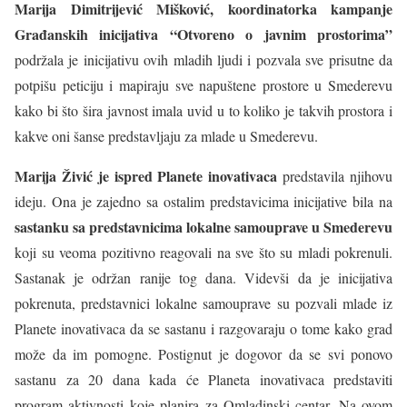
Marija Dimitrijević Mišković, koordinatorka kampanje
Građanskih inicijativa “Otvoreno o javnim prostorima”
podržala je inicijativu ovih mladih ljudi i pozvala sve prisutne da
potpišu peticiju i mapiraju sve napuštene prostore u Smederevu
kako bi što šira javnost imala uvid u to koliko je takvih prostora i
kakve oni šanse predstavljaju za mlade u Smederevu.
Marija Živić je ispred Planete inovativaca
predstavila njihovu
ideju. Ona je zajedno sa ostalim predstavicima inicijative bila na
sastanku sa predstavnicima lokalne samouprave u Smederevu
koji su veoma pozitivno reagovali na sve što su mladi pokrenuli.
Sastanak je održan ranije tog dana. Videvši da je inicijativa
pokrenuta, predstavnici lokalne samouprave su pozvali mlade iz
Planete inovativaca da se sastanu i razgovaraju o tome kako grad
može da im pomogne. Postignut je dogovor da se svi ponovo
sastanu za 20 dana kada će Planeta inovativaca predstaviti
program aktivnosti koje planira za Omladinski centar. Na ovom