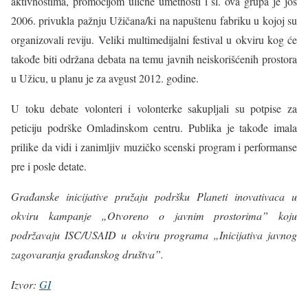
aktivnostima, promocijom ulične umetnosti i sl. ova grupa je još
2006. privukla pažnju Užičana/ki na napuštenu fabriku u kojoj su
organizovali reviju. Veliki multimedijalni festival u okviru kog će
takođe biti održana debata na temu javnih neiskorišćenih prostora
u Užicu, u planu je za avgust 2012. godine.
U toku debate volonteri i volonterke sakupljali su potpise za
peticiju podrške Omladinskom centru. Publika je takođe imala
prilike da vidi i zanimljiv muzičko scenski program i performanse
pre i posle detate.
Građanske inicijative pružaju podršku Planeti inovativaca u
okviru kampanje „Otvoreno o javnim prostorima” koju
podržavaju ISC/USAID u okviru programa „Inicijativa javnog
zagovaranja građanskog društva”.
Izvor:
GI