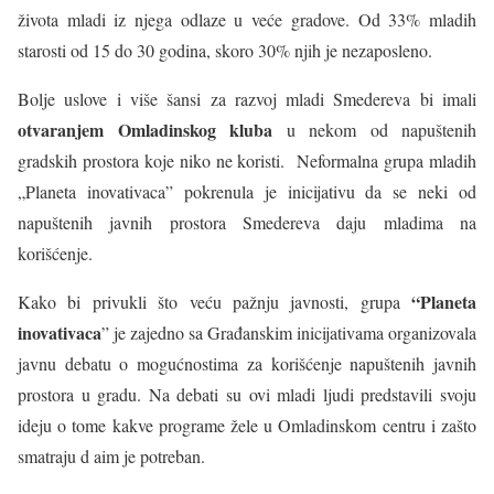
života mladi iz njega odlaze u veće gradove. Od 33% mladih
starosti od 15 do 30 godina, skoro 30% njih je nezaposleno.
Bolje uslove i više šansi za razvoj mladi Smedereva bi imali
otvaranjem Omladinskog kluba
u nekom od napuštenih
gradskih prostora koje niko ne koristi. Neformalna grupa mladih
„Planeta inovativaca” pokrenula je inicijativu da se neki od
napuštenih javnih prostora Smedereva daju mladima na
korišćenje.
“Planeta
Kako bi privukli što veću pažnju javnosti, grupa
inovativaca
” je zajedno sa Građanskim inicijativama organizovala
javnu debatu o mogućnostima za korišćenje napuštenih javnih
prostora u gradu. Na debati su ovi mladi ljudi predstavili svoju
ideju o tome kakve programe žele u Omladinskom centru i zašto
smatraju d aim je potreban.