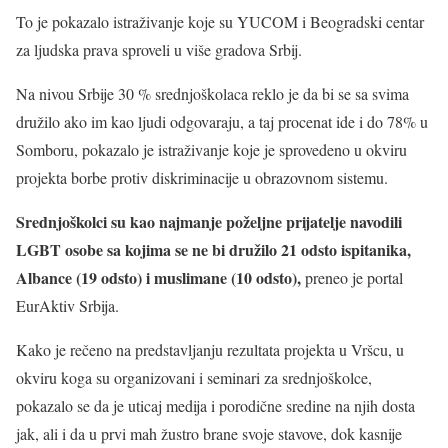
To je pokazalo istraživanje koje su YUCOM i Beogradski centar
za ljudska prava sproveli u više gradova Srbij.
Na nivou Srbije 30 % srednjoškolaca reklo je da bi se sa svima
družilo ako im kao ljudi odgovaraju, a taj procenat ide i do 78% u
Somboru, pokazalo je istraživanje koje je sprovedeno u okviru
projekta borbe protiv diskriminacije u obrazovnom sistemu.
Srednjoškolci su kao najmanje poželjne prijatelje navodili
LGBT osobe sa kojima se ne bi družilo 21 odsto ispitanika,
Albance (19 odsto) i muslimane (10 odsto),
preneo je portal
EurAktiv Srbija.
Kako je rečeno na predstavljanju rezultata projekta u Vršcu, u
okviru koga su organizovani i seminari za srednjoškolce,
pokazalo se da je uticaj medija i porodične sredine na njih dosta
jak, ali i da u prvi mah žustro brane svoje stavove, dok kasnije