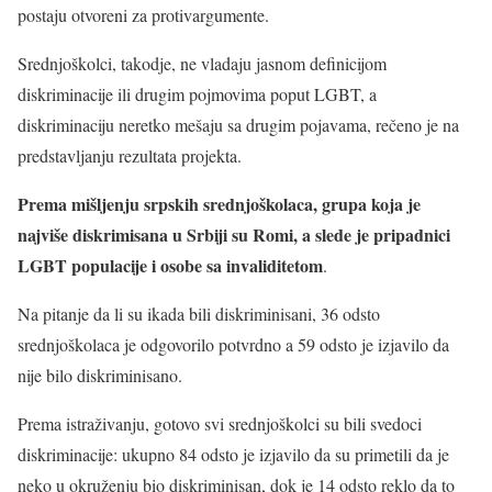
postaju otvoreni za protivargumente.
Srednjoškolci, takodje, ne vladaju jasnom definicijom
diskriminacije ili drugim pojmovima poput LGBT, a
diskriminaciju neretko mešaju sa drugim pojavama, rečeno je na
predstavljanju rezultata projekta.
Prema mišljenju srpskih srednjoškolaca, grupa koja je
najviše diskrimisana u Srbiji su Romi, a slede je pripadnici
LGBT populacije i osobe sa invaliditetom
.
Na pitanje da li su ikada bili diskriminisani, 36 odsto
srednjoškolaca je odgovorilo potvrdno a 59 odsto je izjavilo da
nije bilo diskriminisano.
Prema istraživanju, gotovo svi srednjoškolci su bili svedoci
diskriminacije: ukupno 84 odsto je izjavilo da su primetili da je
neko u okruženju bio diskriminisan, dok je 14 odsto reklo da to