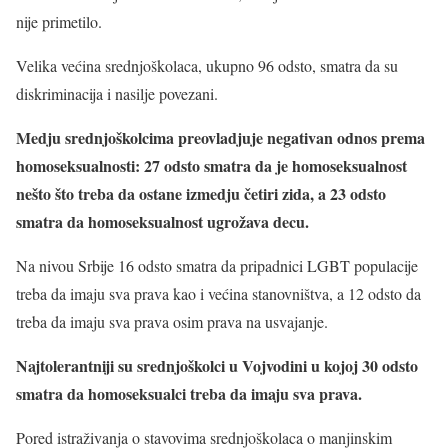
nije primetilo.
Velika većina srednjoškolaca, ukupno 96 odsto, smatra da su
diskriminacija i nasilje povezani.
Medju srednjoškolcima preovladjuje negativan odnos prema
homoseksualnosti: 27 odsto smatra da je homoseksualnost
nešto što treba da ostane izmedju četiri zida, a 23 odsto
smatra da homoseksualnost ugrožava decu.
Na nivou Srbije 16 odsto smatra da pripadnici LGBT populacije
treba da imaju sva prava kao i većina stanovništva, a 12 odsto da
treba da imaju sva prava osim prava na usvajanje.
Najtolerantniji su srednjoškolci u Vojvodini u kojoj 30 odsto
smatra da homoseksualci treba da imaju sva prava.
Pored istraživanja o stavovima srednjoškolaca o manjinskim