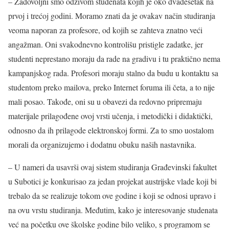
– Zadovoljni smo odzivom studenata kojih je oko dvadesetak na
prvoj i trećoj godini. Moramo znati da je ovakav način studiranja
veoma naporan za profesore, od kojih se zahteva znatno veći
angažman. Oni svakodnevno kontrolišu pristigle zadatke, jer
studenti neprestano moraju da rade na gradivu i tu praktično nema
kampanjskog rada. Profesori moraju stalno da budu u kontaktu sa
studentom preko mailova, preko Internet foruma ili četa, a to nije
mali posao. Takođe, oni su u obavezi da redovno pripremaju
materijale prilagođene ovoj vrsti učenja, i metodički i didaktički,
odnosno da ih prilagode elektronskoj formi. Za to smo uostalom
morali da organizujemo i dodatnu obuku naših nastavnika.
– U nameri da usavrši ovaj sistem studiranja Građevinski fakultet
u Subotici je konkurisao za jedan projekat austrijske vlade koji bi
trebalo da se realizuje tokom ove godine i koji se odnosi upravo i
na ovu vrstu studiranja. Međutim, kako je interesovanje studenata
već na početku ove školske godine bilo veliko, s programom se