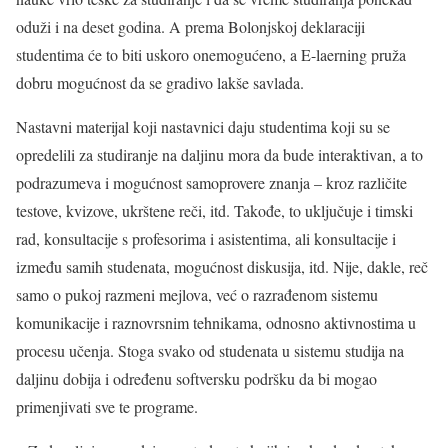
oduži i na deset godina. A prema Bolonjskoj deklaraciji
studentima će to biti uskoro onemogućeno, a E-laerning pruža
dobru mogućnost da se gradivo lakše savlada.
Nastavni materijal koji nastavnici daju studentima koji su se
opredelili za studiranje na daljinu mora da bude interaktivan, a to
podrazumeva i mogućnost samoprovere znanja – kroz različite
testove, kvizove, ukrštene reči, itd. Takođe, to uključuje i timski
rad, konsultacije s profesorima i asistentima, ali konsultacije i
između samih studenata, mogućnost diskusija, itd. Nije, dakle, reč
samo o pukoj razmeni mejlova, već o razrađenom sistemu
komunikacije i raznovrsnim tehnikama, odnosno aktivnostima u
procesu učenja. Stoga svako od studenata u sistemu studija na
daljinu dobija i određenu softversku podršku da bi mogao
primenjivati sve te programe.