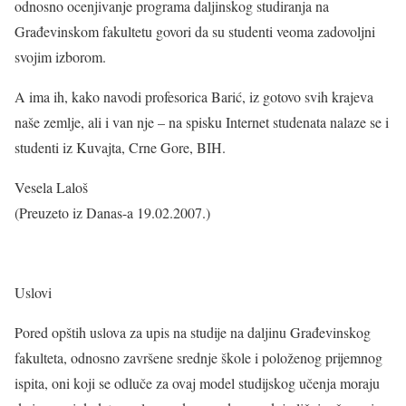
odnosno ocenjivanje programa daljinskog studiranja na
Građevinskom fakultetu govori da su studenti veoma zadovoljni
svojim izborom.
A ima ih, kako navodi profesorica Barić, iz gotovo svih krajeva
naše zemlje, ali i van nje – na spisku Internet studenata nalaze se i
studenti iz Kuvajta, Crne Gore, BIH.
Vesela Laloš
(Preuzeto iz Danas-a 19.02.2007.)
Uslovi
Pored opštih uslova za upis na studije na daljinu Građevinskog
fakulteta, odnosno završene srednje škole i položenog prijemnog
ispita, oni koji se odluče za ovaj model studijskog učenja moraju