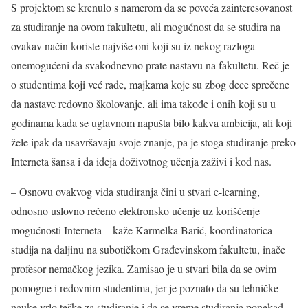
S projektom se krenulo s namerom da se poveća zainteresovanost
za studiranje na ovom fakultetu, ali mogućnost da se studira na
ovakav način koriste najviše oni koji su iz nekog razloga
onemogućeni da svakodnevno prate nastavu na fakultetu. Reč je
o studentima koji već rade, majkama koje su zbog dece sprečene
da nastave redovno školovanje, ali ima takođe i onih koji su u
godinama kada se uglavnom napušta bilo kakva ambicija, ali koji
žele ipak da usavršavaju svoje znanje, pa je stoga studiranje preko
Interneta šansa i da ideja doživotnog učenja zaživi i kod nas.
– Osnovu ovakvog vida studiranja čini u stvari e-learning,
odnosno uslovno rečeno elektronsko učenje uz korišćenje
mogućnosti Interneta – kaže Karmelka Barić, koordinatorica
studija na daljinu na subotičkom Građevinskom fakultetu, inače
profesor nemačkog jezika. Zamisao je u stvari bila da se ovim
pomogne i redovnim studentima, jer je poznato da su tehničke
nauke vrlo teške za studiranje i da se vreme studiranja ponekad