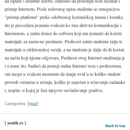
da ispune i dodatne uslove, odnosno da poseduju lični računar i
pristup Internetu. Posle redovnog upisa studentu se omogućava
"pristup platformi" preko odobrenog korisničkog imena i lozinke,
što je procedura poznata svakom ko ima aktivnu komunikaciju s
Internetom, a zatim dolazi do softvera koji mu pomaže da koristi
materijale za nastavne predmete. Profesori zatim studentu šalju te
materijale u elektronskoj verziji, a na studentu je dalje da ih koristi
na način koji njemu odgovara. Prednost ovog Internet studiranja je
i u tome što, budući da postoji stalna Internet veza s profesorima,
oni mogu u svakom momentu da imaju uvid u to koliko student
provodi vremena u učenju, koliko je uspešan u rešavanju zadataka
i, uopšte, u kojoj je fazi njegovo savladavanje gradiva.
Categories:
[njuz]
[ youth.rs ]
Back to top