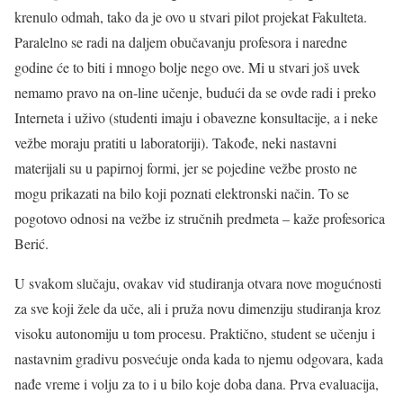
krenulo odmah, tako da je ovo u stvari pilot projekat Fakulteta.
Paralelno se radi na daljem obučavanju profesora i naredne
godine će to biti i mnogo bolje nego ove. Mi u stvari još uvek
nemamo pravo na on-line učenje, budući da se ovde radi i preko
Interneta i uživo (studenti imaju i obavezne konsultacije, a i neke
vežbe moraju pratiti u laboratoriji). Takođe, neki nastavni
materijali su u papirnoj formi, jer se pojedine vežbe prosto ne
mogu prikazati na bilo koji poznati elektronski način. To se
pogotovo odnosi na vežbe iz stručnih predmeta – kaže profesorica
Berić.
U svakom slučaju, ovakav vid studiranja otvara nove mogućnosti
za sve koji žele da uče, ali i pruža novu dimenziju studiranja kroz
visoku autonomiju u tom procesu. Praktično, student se učenju i
nastavnim gradivu posvećuje onda kada to njemu odgovara, kada
nađe vreme i volju za to i u bilo koje doba dana. Prva evaluacija,