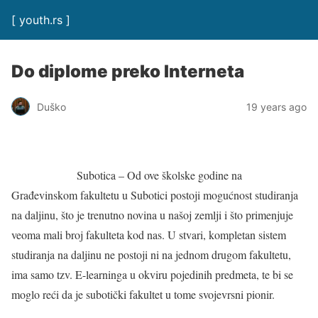
[ youth.rs ]
Do diplome preko Interneta
Duško
19 years ago
Subotica – Od ove školske godine na
Građevinskom fakultetu u Subotici postoji mogućnost studiranja
na daljinu, što je trenutno novina u našoj zemlji i što primenjuje
veoma mali broj fakulteta kod nas. U stvari, kompletan sistem
studiranja na daljinu ne postoji ni na jednom drugom fakultetu,
ima samo tzv. E-learninga u okviru pojedinih predmeta, te bi se
moglo reći da je subotički fakultet u tome svojevrsni pionir.