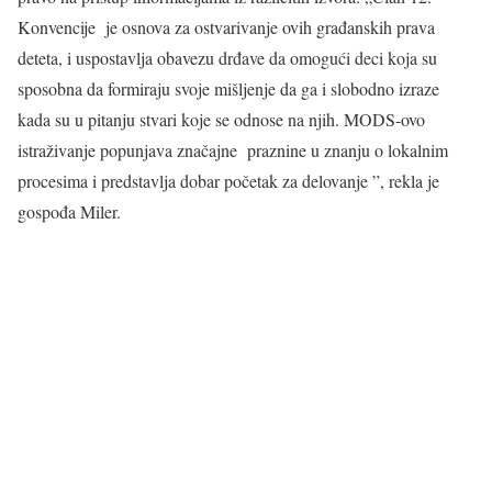
Konvencije je osnova za ostvarivanje ovih građanskih prava
deteta, i uspostavlja obavezu drđave da omogući deci koja su
sposobna da formiraju svoje mišljenje da ga i slobodno izraze
kada su u pitanju stvari koje se odnose na njih. MODS-ovo
istraživanje popunjava značajne praznine u znanju o lokalnim
procesima i predstavlja dobar početak za delovanje ”, rekla je
gospođa Miler.