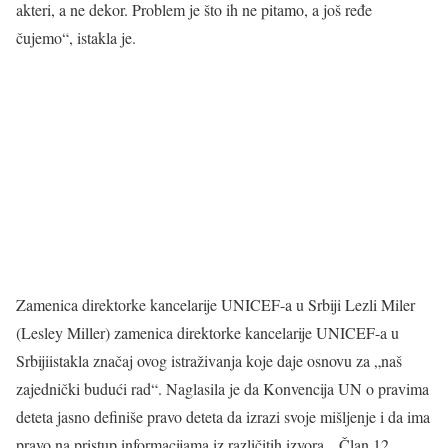
akteri, a ne dekor. Problem je što ih ne pitamo, a još ređe
čujemo“, istakla je.
Zamenica direktorke kancelarije UNICEF-a u Srbiji Lezli Miler
(Lesley Miller) zamenica direktorke kancelarije UNICEF-a u
Srbijiistakla značaj ovog istraživanja koje daje osnovu za „naš
zajednički budući rad“. Naglasila je da Konvencija UN o pravima
deteta jasno definiše pravo deteta da izrazi svoje mišljenje i da ima
pravo na pristup informacijama iz različitih izvora. „Član 12.