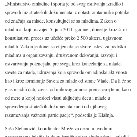
„Ministarstvo omladine i sporta je od svog osnivanja izradilo i
sprovodi niz strateških dokumenata iz oblasti omladinske politike
od značaja za mlade, konsultujući se sa mladima. Zakon o
mladima, koji usvojen 5. jula 2011. godine , donet je kroz širok
konsultativni proces uz učešće preko 2 500 aktera, uglavnom
mladih. Zakon je donet sa ciljem da se stvore uslovi za podršku
mladima u organizovanju, društvenom delovanju, razvoju i
ostvarivanju potencijala, pre svega kroz kancelarije za mlade,
savete za mlade, udruženja koja sprovode omladinske aktivnosti
kao i kroz formiranje Saveta za mlade od strane Vlade. Da li će se
glas mladih čuti, zavisi od njihovog odnosa prema ovoj temi, kao i
od mere u kojoj nosioci vlasti uključuju decu i mlade u
sprovođenju strateških dokumenata kao i od njihovog
razumevanja važnosti participacije“, podsetila je Klašnja.
Saša Stefanović, koordinator Mreže za decu, u uvodnim
napomenama izložio je da su istraživanjem obuhvaćeni – mladi i