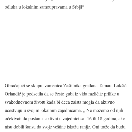
odluka u lokalnim samoupravama u Srbiji“
Obraćajući se skupu, zamenica Zaštitnika građana Tamara Lukšić
Orlandić je podsetila da se često gubi iz vida različite prilike u
svakodnevnom životu kada bi deca zaista mogla da aktivno
učestvuju u svojim lokalnim zajednicama. „ Ne možemo od njih
očekivati da postanu aktivni u zajednici sa 16 ili 18 godina, ako
nisu dobili šansu da svoje veštine iskažu ranije. Oni traže da budu