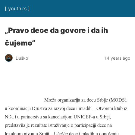
[ youth.rs ]
„Pravo dece da govore i da ih
čujemo“
Duško
14 years ago
Mreža organizacija za decu Srbije (MODS),
u koordinaciji Društva za razvoj dece i mladih – Otvoreni klub iz
Niša i u partnerstvu sa kancelarijom UNICEF-a u Srbiji,
predstavila je rezultate istraživanje o participaciji dece na
lokalnom nivou u Srbiji „Učešće dece i mladih u donošenju