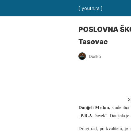
[ youth.rs ]
POSLOVNA ŠKOL
Tasovac
Duško
S
Danijeli Mrđan,
studentici 
P.R.A.
„
čovek“. Danijela je
Drugi rad, po kvalitetu, je