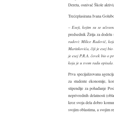
Dereta, osnivač Škole aktivizm
Trećeplasirana Ivana Golubov
–
Eseji, kojim su se učeseni
predsednik Žirija za dodelu 
radovi: Milice Radović, ko
Marinkovića, čiji je esej bi
je esej P.R.A. čovek bio o 
koja je u svom radu opisala 
Prva specijalizovana agencij
za studente ekonomije, ko
stipendije za pohađanje Pos
neprivrednih delatnosti (obla
kroz svoja dela dobro komunici
svojim oblastima, a svojim rez