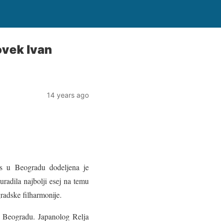
vek Ivan
14 years ago
ns u Beogradu dodeljena je
 uradila najbolji esej na temu
radske filharmonije.
 u Beogradu. Japanolog Relja