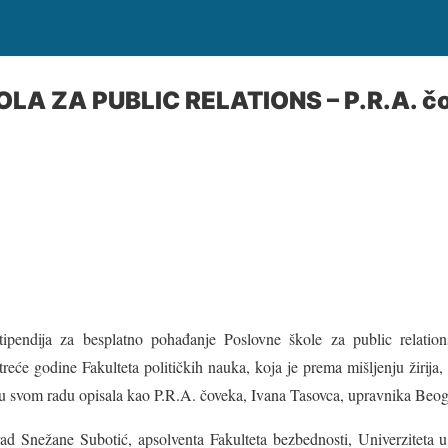
A ZA PUBLIC RELATIONS – P.R.A. čo
tipendija za besplatno pohađanje Poslovne škole za public relatio
treće godine Fakulteta političkih nauka, koja je prema mišljenju žirija,
 u svom radu opisala kao P.R.A. čoveka, Ivana Tasovca, upravnika Beog
 rad Snežane Subotić, apsolventa Fakulteta bezbednosti, Univerziteta