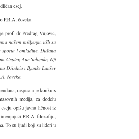
dličan esej.
ao P.R.A. čoveka.
je prof. dr Predrag Vujović,
rema našem mišljenju, ušli su
u sporta i omladine, Dušana
nom Cepter, Ane Solomke, čiji
ana Džodića i Bjanke Laušev
.A. čoveka.
jendana, raspisala je konkurs
masovnih medija, za dodelu
eseju opišu javnu ličnost iz
rimenjujući P.R.A. filozofiju,
a. To su ljudi koji su lideri u