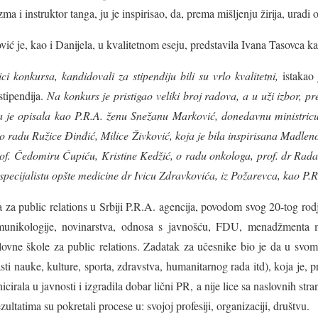
a i instruktor tanga, ju je inspirisao, da, prema mišljenju žirija, uradi o
ić je, kao i Danijela, u kvalitetnom eseju, predstavila Ivana Tasovca k
ci konkursa, kandidovali za stipendiju bili su vrlo kvalitetni,
istakao 
stipendija.
Na konkurs je pristigao veliki broj radova, a u uži izbor, p
ja je opisala kao P.R.A. ženu Snežanu Marković, donedavnu ministric
o o radu Ružice Đinđić, Milice Živković, koja je bila inspirisana Madle
prof. Čedomiru Ćupiću, Kristine Kedžić, o radu onkologa,
prof. dr Rad
specijalistu opšte medicine dr
Ivicu Zdravkovića, iz Požarevca, kao P.R
a za public relations u Srbiji P.R.A. agencija, povodom svog 20-tog rod
munikologije, novinarstva, odnosa s javnošću, FDU, menadžmenta 
lovne škole za public relations. Zadatak za učesnike bio je da u svom 
sti nauke, kulture, sporta, zdravstva, humanitarnog rada itd), koja je, p
rala u javnosti i izgradila dobar lični PR, a nije lice sa naslovnih stran
ultatima su pokretali procese u: svojoj profesiji, organizaciji, društvu.