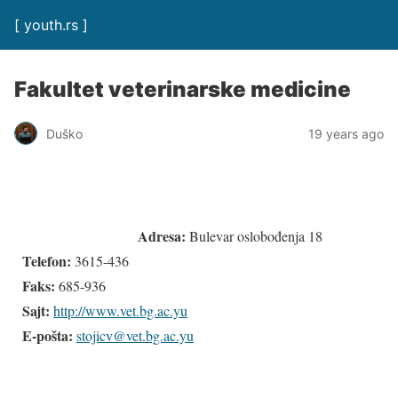
[ youth.rs ]
Fakultet veterinarske medicine
Duško
19 years ago
Adresa:
Bulevar oslobođenja 18
Telefon:
3615-436
Faks:
685-936
Sajt:
http://www.vet.bg.ac.yu
E-pošta:
stojicv@vet.bg.ac.yu