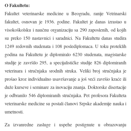
O Fakultetu:
Fakultet veterinarske medicine u Beogradu, ranije Vetrinarski
fakultet, osnovan je 1936. godine. Fakultet je danas izrastao u
visokoškolsku i naučnu organizaciju sa 290 zaposlenih, od kojih
su preko 150 nastavnici i saradnici. Na Fakultetu danas studira
1249 redovnih studenata i 108 poslediplomaca. U toku proteklih
godina na Fakultetu je diplomiralo 6230 studenata, magistarske
studije je završilo 295, a specijalističke studije 826 diplomiranih
veterinara i stručnjaka srodnih struka. Veliki broj stručnjaka je
prošao kroz individualno usavršavanje a još veći završio kraće ili
duže kurseve i seminare za inovaciju znanja. Doktorske disertacije
je odbranilo 546 diplomiranih stručnjaka. Pet profesora Fakulteta
veterinarske medicine su postali članovi Srpske akademije nauka i
umetnosti.
Za izvanredne zasluge i uspehe postignute u obrazovanju