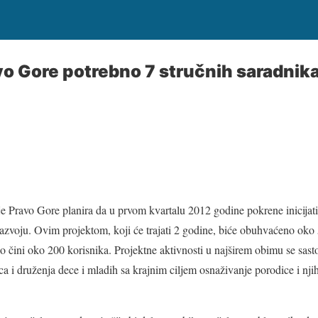
o Gore potrebno 7 stručnih saradnik
e Pravo Gore planira da u prvom kvartalu 2012 godine pokrene inicijat
zvoju. Ovim projektom, koji će trajati 2 godine, biće obuhvaćeno oko 5
o čini oko 200 korisnika. Projektne aktivnosti u najširem obimu se sasto
ca i druženja dece i mladih sa krajnim ciljem osnaživanje porodice i njihov