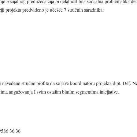
anje socijalnog preduzeća čija bi delatnost bila socijalna problematika d
ciji projekta predviđeno je učešće 7 stručnih saradnika:
navedene stručne profile da se jave koordinatoru projekta dipl. Def. 
ovima angažovanja I svim ostalim bitnim segmentima inicijative.
0/586 36 36