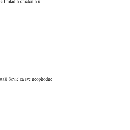
ece I mladih ometenih u
Nataši Šević za sve neophodne