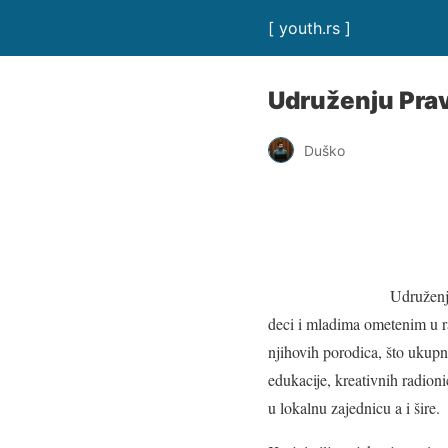
[ youth.rs ]
Udruženju Prav
Duško
Udruženj
deci i mladima ometenim u ra
njihovih porodica, što ukupn
edukacije, kreativnih radioni
u lokalnu zajednicu a i šire.