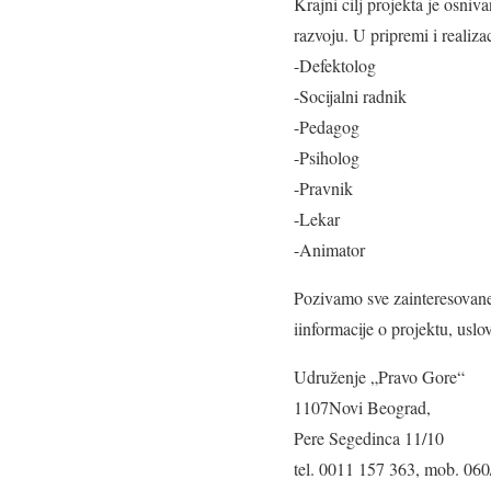
Krajni cilj projekta je osniv
razvoju. U pripremi i realiza
-Defektolog
-Socijalni radnik
-Pedagog
-Psiholog
-Pravnik
-Lekar
-Animator
Pozivamo sve zainteresovane 
iinformacije o projektu, usl
Udruženje „Pravo Gore“
1107Novi Beograd,
Pere Segedinca 11/10
tel. 0011 157 363, mob. 06