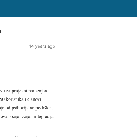
a
14 years ago
ivu za projekat namenjen
0 korisnika i članovi
je od psihocijalne podrške ,
a socijalizcija i integracija