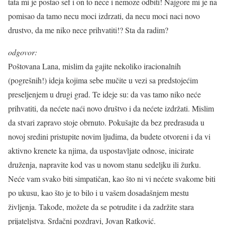
tata mi je postao sef i on to nece i nemoze odbiti! Najgore mi je na
pomisao da tamo necu moci izdrzati, da necu moci naci novo
drustvo, da me niko nece prihvatiti!? Sta da radim?
odgovor:
Poštovana Lana, mislim da gajite nekoliko iracionalnih
(pogrešnih!) ideja kojima sebe mučite u vezi sa predstojećim
preseljenjem u drugi grad. Te ideje su: da vas tamo niko neće
prihvatiti, da nećete naći novo društvo i da nećete izdržati. Mislim
da stvari zapravo stoje obrnuto. Pokušajte da bez predrasuda u
novoj sredini pristupite novim ljudima, da budete otvoreni i da vi
aktivno krenete ka njima, da uspostavljate odnose, inicirate
druženja, napravite kod vas u novom stanu sedeljku ili žurku.
Neće vam svako biti simpatičan, kao što ni vi nećete svakome biti
po ukusu, kao što je to bilo i u vašem dosadašnjem mestu
življenja. Takođe, možete da se potrudite i da zadržite stara
prijateljstva. Srdačni pozdravi, Jovan Ratković.