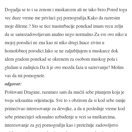
Dogadja se to i sa zenom i muskarcem ali ne tako brzo.Pored toga
vec duze vreme me privlaci gej pornografija.Kako da razresim
moje dileme.? Sto se tice masturbacije ponekad imam vecu zelju
da se samozadovoljavam analno nego normalno.Za sve ovo niko u
mojoj porodici ne zna kao ni niko drugi.Inace zivim u
homofobnoj porodici.Iako se ne zaljubljujem u muskarce dok
idem gradom ponekad se okrenem za osobom muskog pola i
gledam u zadnjicu.Da li je ovo mozda faza u sazrevanju? Molim
vas da mi pomognete.
odgovor:
Poštovani Dragane, razumeo sam da mučiš sebe pitanjem koja je
tvoja seksualna orijentacija. Sve to s obzirom da si kod sebe ranije
primećivao interesovanje za devojke, a da u poslednje vreme kod
sebe primećuješ seksualno uzbuđenje u vezi sa muškarcima,
interesovanje za gej pornografiju kao i pretežnije zadovoljstvo