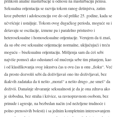
prilikom analne masturbacije u odnosu na masturbaciju penisa.
Seksualna orijentacija se razvija tokom ranog detinjstva, zatim
kroz pubertet i adolescenciju sve do od prilike 25. godine, kada se
učvršćuje i ustaljuje. Tokom ovog dugačkog perioda, moguće su i
dešavaju se oscilacije, izmene pa i paralelno pristustvo i
heteroseksualne i homoseksualne orijentacije. Verujem da ti znaš,
da su obe ove seksualne orijentacije normalne, uključujući i treću
moguću – biseksualnu orijentaciju. Mišljenja sam da ćeš sebi
najviše pomoći ako odustaneš od mučenja sebe tim pitanjem, kao
i od klasifikovanja svog iskustva čas u ovu čas u onu „fioku“. Već
da prosto dozvoliš sebi da doživljavaš ono što doživljavaš, bez
ikakvih zadataka da ti nešto „moraš“ a nešto drugo „ne smeš“ da
doživiš. Današnje shvaranje seksualnosti je da je ona zdrava ako
je slobodna, bez straha i krivice, sa ravnopravnom osobom, bez
prinude i agresije, na bezbedan način (od neželjene trudnoće i
polno prenosivih bolesti) i sa jednim kompletnim interesovanjem