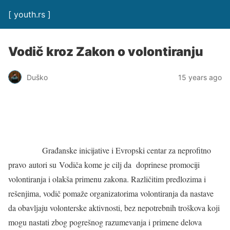
[ youth.rs ]
Vodič kroz Zakon o volontiranju
Duško
15 years ago
Građanske inicijative i Evropski centar za neprofitno
pravo autori su Vodiča kome je cilj da doprinese promociji
volontiranja i olakša primenu zakona. Različitim predlozima i
rešenjima, vodič pomaže organizatorima volontiranja da nastave
da obavljaju volonterske aktivnosti, bez nepotrebnih troškova koji
mogu nastati zbog pogrešnog razumevanja i primene delova