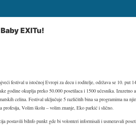
a Baby EXITu!
jveći festival u istočnoj Evropi za decu i roditelje, održava se 10. put 
ake godine okuplja preko 50.000 posetilaca i 1500 učesnika. Izuzetno a
atskih celina. Festival uključuje 5 različitih bina sa programima na nj
ca profesija, Volim školu – volim znanje, Eko parkić i slično.
ja postavili biInfo punkt gde bi volonteri informisali i usmeravali pose