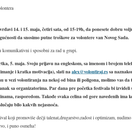
 – 2 volontera
rđavi 14. i 15. maja, četiri sata, od 15-19h, da ponesete dobru volj
gućnosti da snosimo putne troškove za volontere van Novog Sada.
u komunikativni i sposobni za rad u grupi.
tvrtka, 5. maja. Svoju prijavu na engleskom, sa imenom i brojem tele
imanje i kratka motivacija), slati na
alex@volontiraj.rs
sa naznakom
 u vezi volontiranja na nekoj od bina ili poligona, molimo vas da 
nak sa organizatorima. Par dana pre početka festivala bi izvideli si
nama, rasporedom. Takođe svaka celina od gore navedenih ima ko
 slučaju bilo kakvih nejasnoća.
tival koji promoviše dečji talenat,drugarstvo,radost i optimizam, nud
tvo, i puno osmeha!