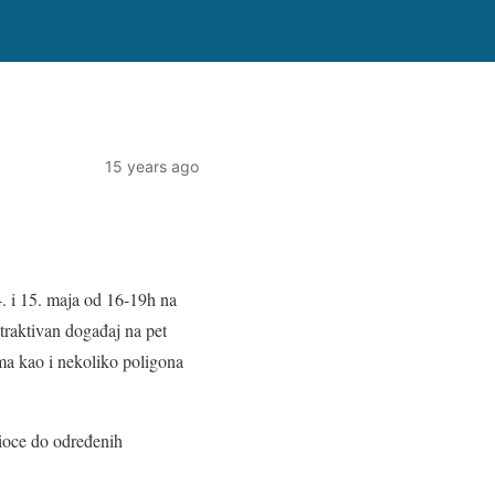
15 years ago
14. i 15. maja od 16-19h na
traktivan događaj na pet
ima kao i nekoliko poligona
tioce do određenih