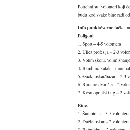
Potrebni su volonteri koji ć
budu kod svake bine radi odr
Info punkt/čvorne tačke
: n
Poligoni
:
1. Sport – 4-5 volontera
2. Ulica profesija – 2-3 volo
3. Volim školu, volim znanje
4. Bambino kutak – minimal
5. Đački oskar/bazar – 2-3 v
6. Ruralno dvorište – 2 volo
7. Kosmopolitski trg – 2 vol
Bine
:
1. Šampiona – 3-5 volontera
2. Đački oskar – 2 volontera
3. Babmbino – 2 volontera