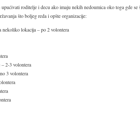
e upućivati roditelje i decu ako imaju nekih nedoumica oko toga gde se št
žavanja što boljeg reda i opšte organizacije:
a nekoliko lokacija – po 2 volontera
ntera
 – 2-3 volontera
no 3 volontera
olontera
ntera
ontera