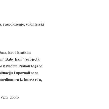
u, raspoloženje, volonterski
fona, kao i kratkim
 “Baby Exit” (subject).
to navedete. Nakon toga je
tuaciju i upoznali se sa
ordinatora iz InterArt-a,
imo Vam dobro