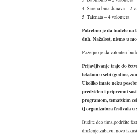
4. Šarena bina dunava
5. Talenata – 4 volontera
Potrebno je da budete na tv
duh. Nažalost, nismo u mo
Poželjno je da volonteri bud
Prijavljivanje traje do če
tekstom o sebi (godine, zan
Ukoliko imate neku posebnu
predviđen i pripremni sasta
programom, tematskim celi
tj organizatora festivala u
Budite deo tima,podržite fes
druženje,zabavu, novo iskus