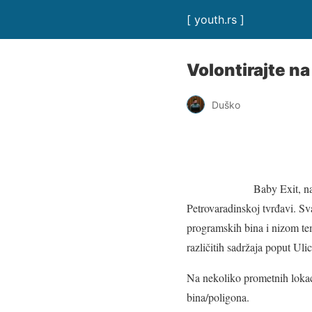
[ youth.rs ]
Volontirajte n
Duško
Baby Exit, na
Petrovaradinskoj tvrđavi. Sv
programskih bina i nizom tem
različitih sadržaja poput Uli
Na nekoliko prometnih lokaci
bina/poligona.