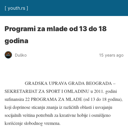
[ youth.rs ]
Programi za mlade od 13 do 18
godina
Duško
15 years ago
GRADSKA UPRAVA GRADA BEOGRADA –
SEKRETARIJAT ZA SPORT I OMLADINU u 2011. godini
sufinansira 22 PROGRAMA ZA MLADE (od 13 do 18 godina),
koji doprinose sticanju znanja iz različitih oblasti i usvajanju
socijalnih veština potrebnih za kreativne hobije i osmišljeno
korišćenje slobodnog vremena.