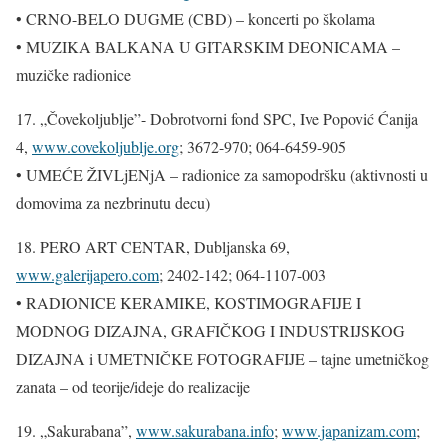
• CRNO-BELO DUGME (CBD) – koncerti po školama
• MUZIKA BALKANA U GITARSKIM DEONICAMA –
muzičke radionice
17. „Čovekoljublje”- Dobrotvorni fond SPC, Ive Popović Ćanija
4,
www.covekoljublje.org
; 3672-970; 064-6459-905
• UMEĆE ŽIVLjENjA – radionice za samopodršku (aktivnosti u
domovima za nezbrinutu decu)
18. PERO ART CENTAR, Dubljanska 69,
www.galerijapero.com
; 2402-142; 064-1107-003
• RADIONICE KERAMIKE, KOSTIMOGRAFIJE I
MODNOG DIZAJNA, GRAFIČKOG I INDUSTRIJSKOG
DIZAJNA i UMETNIČKE FOTOGRAFIJE – tajne umetničkog
zanata – od teorije/ideje do realizacije
19. „Sakurabana”,
www.sakurabana.info
;
www.japanizam.com
;