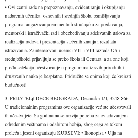
• Ovi centri rade na prepoznavanju, evidentiranju i okupljanju
nadarenih učenika osnovnih i srednjih škola, osmišljavanju
programa, angažovanju eminentnih stručnjaka za predavanja,
mentorski i istraživački rad i obezbeđivanju adekvatnih uslova za
realizaciju radova i prezentaciju stečenih znanja i rezultata
istraživanja. Zainteresovani učenici VII i VIII razreda OŠ i
srednjoškolci prijavljuju se preko škola ili Centara, a za one koji
prođu selekciju učestvovanje u programima iz svih prirodnih i
društvenih nauka je besplatno. Pridružite se onima koji će kreirati
budućnost!
3. PRIJATELjI DECE BEOGRADA, Dečanska 1/4, 3248-866
U tradicionalnim programima ove organizacije već ste učestvovali
ili učestvujete. Sa godinama se razvija potreba za ovladavanjem
određenim veštinama i odabirom hobija, zbog čega se tokom
proleća i jeseni organizuju KURSEVI: • Ikonopisa • Ulja na