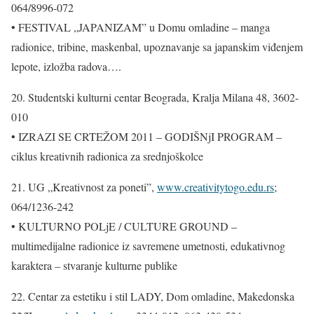
064/8996-072
• FESTIVAL „JAPANIZAM” u Domu omladine – manga
radionice, tribine, maskenbal, upoznavanje sa japanskim viđenjem
lepote, izložba radova….
20. Studentski kulturni centar Beograda, Kralja Milana 48, 3602-
010
• IZRAZI SE CRTEŽOM 2011 – GODIŠNjI PROGRAM –
ciklus kreativnih radionica za srednjoškolce
21. UG „Kreativnost za poneti”,
www.creativitytogo.edu.rs
;
064/1236-242
• KULTURNO POLjE / CULTURE GROUND –
multimedijalne radionice iz savremene umetnosti, edukativnog
karaktera – stvaranje kulturne publike
22. Centar za estetiku i stil LADY, Dom omladine, Makedonska