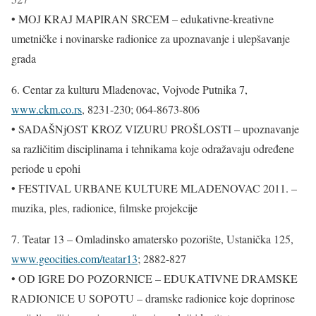
• MOJ KRAJ MAPIRAN SRCEM – edukativne-kreativne
umetničke i novinarske radionice za upoznavanje i ulepšavanje
grada
6. Centar za kulturu Mladenovac, Vojvode Putnika 7,
www.ckm.co.rs
, 8231-230; 064-8673-806
• SADAŠNjOST KROZ VIZURU PROŠLOSTI – upoznavanje
sa različitim disciplinama i tehnikama koje odražavaju određene
periode u epohi
• FESTIVAL URBANE KULTURE MLADENOVAC 2011. –
muzika, ples, radionice, filmske projekcije
7. Teatar 13 – Omladinsko amatersko pozorište, Ustanička 125,
www.geocities.com/teatar13
; 2882-827
• OD IGRE DO POZORNICE – EDUKATIVNE DRAMSKE
RADIONICE U SOPOTU – dramske radionice koje doprinose