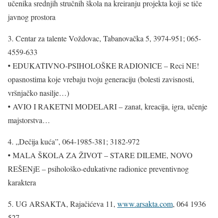
učenika srednjih stručnih škola na kreiranju projekta koji se tiče
javnog prostora
3. Centar za talente Voždovac, Tabanovačka 5, 3974-951; 065-
4559-633
• EDUKATIVNO-PSIHOLOŠKE RADIONICE – Reci NE!
opasnostima koje vrebaju tvoju generaciju (bolesti zavisnosti,
vršnjačko nasilje…)
• AVIO I RAKETNI MODELARI – zanat, kreacija, igra, učenje
majstorstva…
4. „Dečija kuća”, 064-1985-381; 3182-972
• MALA ŠKOLA ZA ŽIVOT – STARE DILEME, NOVO
REŠENjE – psihološko-edukativne radionice preventivnog
karaktera
5. UG ARSAKTA, Rajačićeva 11,
www.arsakta.com
, 064 1936
527