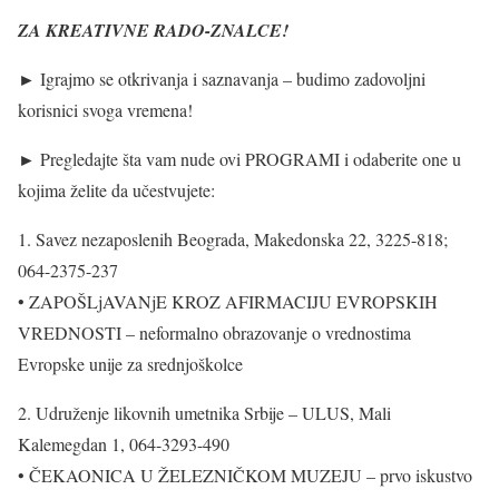
ZA KREATIVNE RADO-ZNALCE!
► Igrajmo se otkrivanja i saznavanja – budimo zadovoljni
korisnici svoga vremena!
► Pregledajte šta vam nude ovi PROGRAMI i odaberite one u
kojima želite da učestvujete:
1. Savez nezaposlenih Beograda, Makedonska 22, 3225-818;
064-2375-237
• ZAPOŠLjAVANjE KROZ AFIRMACIJU EVROPSKIH
VREDNOSTI – neformalno obrazovanje o vrednostima
Evropske unije za srednjoškolce
2. Udruženje likovnih umetnika Srbije – ULUS, Mali
Kalemegdan 1, 064-3293-490
• ČEKAONICA U ŽELEZNIČKOM MUZEJU – prvo iskustvo