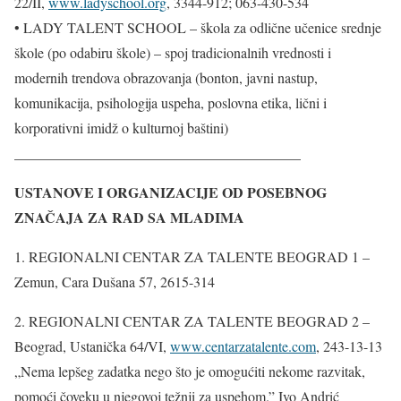
22/II,
www.ladyschool.org
, 3344-912; 063-430-534
• LADY TALENT SCHOOL – škola za odlične učenice srednje
škole (po odabiru škole) – spoj tradicionalnih vrednosti i
modernih trendova obrazovanja (bonton, javni nastup,
komunikacija, psihologija uspeha, poslovna etika, lični i
korporativni imidž o kulturnoj baštini)
________________________________________
USTANOVE I ORGANIZACIJE OD POSEBNOG
ZNAČAJA ZA RAD SA MLADIMA
1. REGIONALNI CENTAR ZA TALENTE BEOGRAD 1 –
Zemun, Cara Dušana 57, 2615-314
2. REGIONALNI CENTAR ZA TALENTE BEOGRAD 2 –
Beograd, Ustanička 64/VI,
www.centarzatalente.com
, 243-13-13
„Nema lepšeg zadatka nego što je omogućiti nekome razvitak,
pomoći čoveku u njegovoj težnji za uspehom.” Ivo Andrić