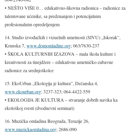
• NEŠTO VIŠE 0… edukativno-likovna radionica – radionice za
talentovane učenike, sa predznanjem i potencijalnim
profesionalnim opredeljenjem
14. Studio izvođačkih i vizuelnih umetnosti (SIVU) „Iskorak”,
Krunska 7,
www.domomladine.org
; 063/7630-237
• ŠKOLA KULTURNIH IZAZOVA – mala škola kulture i
kreativnosti za tinejdžere – edukativne umetničko-zabavne
radionice za srednjoškolce
15. EkoUrban „Ekologija je kultura”, Dečanska 4,
www.ekourban.org
; 3237-323; 064-4422-559
• EKOLOGIJA JE KULTURA – stvaranje dobrih navika ka
ekološkoj svesti (dvodnevni seminari)
16. Muzička omladina Beograda, Terazije 26,
www.muzickaomladina.org
; 2686-090