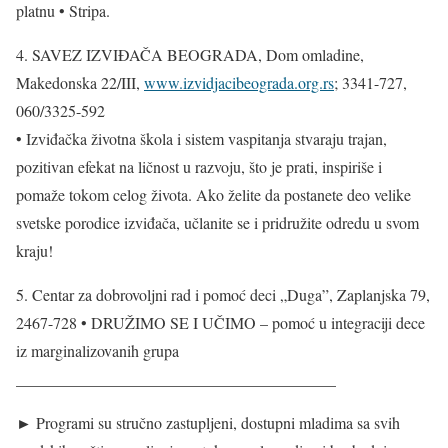
platnu • Stripa.
4. SAVEZ IZVIĐAČA BEOGRADA, Dom omladine,
Makedonska 22/III,
www.izvidjacibeograda.org.rs
; 3341-727,
060/3325-592
• Izviđačka životna škola i sistem vaspitanja stvaraju trajan,
pozitivan efekat na ličnost u razvoju, što je prati, inspiriše i
pomaže tokom celog života. Ako želite da postanete deo velike
svetske porodice izviđača, učlanite se i pridružite odredu u svom
kraju!
5. Centar za dobrovoljni rad i pomoć deci „Duga”, Zaplanjska 79,
2467-728 • DRUŽIMO SE I UČIMO – pomoć u integraciji dece
iz marginalizovanih grupa
________________________________________
► Programi su stručno zastupljeni, dostupni mladima sa svih