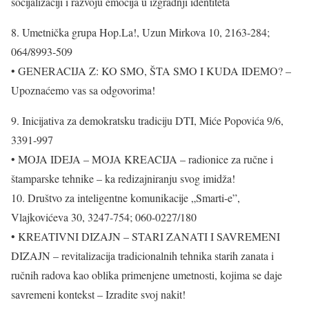
socijalizaciji i razvoju emocija u izgradnji identiteta
8. Umetnička grupa Hop.La!, Uzun Mirkova 10, 2163-284;
064/8993-509
• GENERACIJA Z: KO SMO, ŠTA SMO I KUDA IDEMO? –
Upoznaćemo vas sa odgovorima!
9. Inicijativa za demokratsku tradiciju DTI, Miće Popovića 9/6,
3391-997
• MOJA IDEJA – MOJA KREACIJA – radionice za ručne i
štamparske tehnike – ka redizajniranju svog imidža!
10. Društvo za inteligentne komunikacije „Smarti-e”,
Vlajkovićeva 30, 3247-754; 060-0227/180
• KREATIVNI DIZAJN – STARI ZANATI I SAVREMENI
DIZAJN – revitalizacija tradicionalnih tehnika starih zanata i
ručnih radova kao oblika primenjene umetnosti, kojima se daje
savremeni kontekst – Izradite svoj nakit!