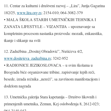
11. Centar za kulturni i društveni razvoj – „Lira”, Jurija Gagarina
182/25,
www.lira.org.rs
; 2154-010; 064-3082-379
• MALA ŠKOLA STARIH UMETNIČKIH TEHNIKA I
ZANATA LIFESTYLE – VIZANTIJA – upoznavanje sa
kompletnim procesom nastanka proizvoda: mozaik, enkaustika,
tkanje i slikanje na svili
12. Zadužbina „Dositej Obradović”, Nušićeva 4/2,
www.dositejeva_zaduzbina.rs
; 3242-952
• RADIONICE JEZIKOSLOVACA – u svim školama u
Beogradu biće organizovane tribine, zapisivanje lepih reči,
besede, izrada rečnika „nereči”, sa završnom manifestacijom i
dodelom nagrada
13. Umetnička galerija Stara kapetanija – Društvo likovnih i
primenjenih umetnika, Zemun, Kej oslobođenja 8, 2612-023;
064-2140-042