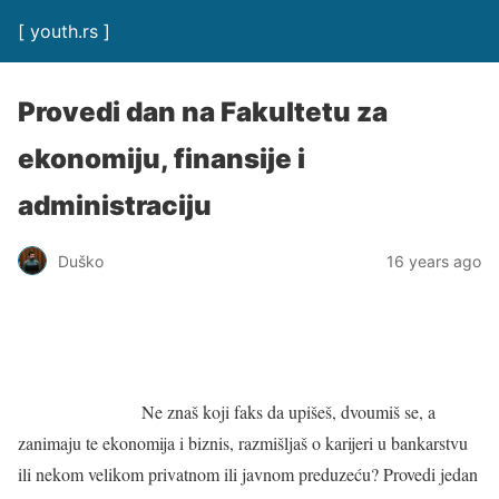
[ youth.rs ]
Provedi dan na Fakultetu za
ekonomiju, finansije i
administraciju
Duško
16 years ago
Ne znaš koji faks da upišeš, dvoumiš se, a
zanimaju te ekonomija i biznis, razmišljaš o karijeri u bankarstvu
ili nekom velikom privatnom ili javnom preduzeću? Provedi jedan