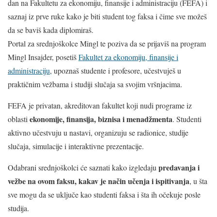
dan na Fakultetu za ekonomiju, finansije i administraciju (FEFA) i
saznaj iz prve ruke kako je biti student tog faksa i čime sve možeš
da se baviš kada diplomiraš.
Portal za srednjoškolce Mingl te poziva da se prijaviš na program
Mingl Insajder, posetiš
Fakultet za ekonomiju, finansije i
administraciju
, upoznaš studente i profesore, učestvuješ u
praktičnim vežbama i studiji slučaja sa svojim vršnjacima.
FEFA je privatan, akreditovan fakultet koji nudi programe iz
ekonomije, finansija, biznisa i menadžmenta
oblasti
. Studenti
aktivno učestvuju u nastavi, organizuju se radionice, studije
slučaja, simulacije i interaktivne prezentacije.
predavanja i
Odabrani srednjoškolci će saznati kako izgledaju
vežbe na ovom faksu, kakav je način učenja i ispitivanja
, u šta
sve mogu da se uključe kao studenti faksa i šta ih očekuje posle
studija.