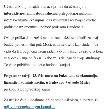
Učesnici Mingl Insajdera imaće priliku da učestvuju u
interaktivnoj, mini studiji slučaja
prilagođenoj njihovim
interesovanjima i znanjima, da razmatraju i rešavaju aktuelne
probleme uz smernice i pomoć profesora i studenata.
Ovo je prilika da razrešiš nedoumice i lakše se odlučiš za svoj
budući profesionalni put. Moćićeš da se osetiš kao student, da
vidiš da li ti odgovara način rada na ovom faksu, da proveriš koja
su ti očekivanja od faksa i kako želiš da izgleda tvoje studiranje.
To će te približiti i odluci o budućoj karijeri.
23. februara na Fakultetu za ekonomiju,
Program se odvija
finansije i administraciju, u Bulevaru Vojvode Mišića
,
prekoputa Beogradskog sajma.
Za učešće će biti odabrana grupa srednjoškolaca, a možete se
prijaviti popunjavanjem formulara
.