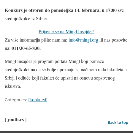
Konkurs je otvoren do ponedeljka 14. februara, u 17:00
sve
srednjoškolce iz Srbije.
Prijavite se na Mingl Insajder!
Za više informacija pišite nam na:
info@mingl.org
ili nas pozovite
011/30-65-830.
na:
Mingl Insajder je program portala Mingl koji pomaže
srednjoškolcima da se bolje upoznaju sa načinom rada fakulteta u
Srbiji i odluče koji fakultet će upisati na osnovu sopstvenog
iskustva.
Categories:
[konkursi]
[ youth.rs ]
Back to top