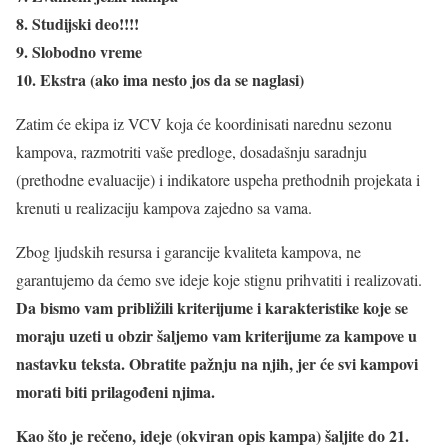
8. Studijski deo!!!!
9. Slobodno vreme
10. Ekstra (ako ima nesto jos da se naglasi)
Zatim će ekipa iz VCV koja će koordinisati narednu sezonu
kampova, razmotriti vaše predloge, dosadašnju saradnju
(prethodne evaluacije) i indikatore uspeha prethodnih projekata i
krenuti u realizaciju kampova zajedno sa vama.
Zbog ljudskih resursa i garancije kvaliteta kampova, ne
garantujemo da ćemo sve ideje koje stignu prihvatiti i realizovati.
Da bismo vam približili kriterijume i karakteristike koje se
moraju uzeti u obzir šaljemo vam kriterijume za kampove u
nastavku teksta. Obratite pažnju na njih, jer će svi kampovi
morati biti prilagođeni njima.
Kao što je rečeno, ideje (okviran opis kampa) šaljite do 21.