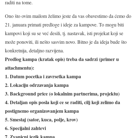
raditi na tome.
Ono što ovim mailom želimo jeste da vas obavestimo da ćemo do
21. januara primati predloge i ideje za kampove. To mogu biti
kampovi koji su se već desili, tj. nastavak, isti projekat koji se
može ponoviti, ili nešto sasvim novo. Bitno je da ideja bude što
konkretnija, detaljno razvijena.
Predlog kampa (kratak opis) treba da sadrzi (primer u
attachmentu):
1. Datum pocetka i zavrsetka kampa
2. Lokaciju odrzavanja kampa
3. Background price (o lokalnim partnerima, projektu)
4. Detaljan opis posla koji ce se raditi, cilj koji zelimo da
postignemo organizovanjem kampa
5. Smestaj (sator, kuca, polje, krov)
6. Specijalni zahtevi
7. Zvanicni jezik kampa