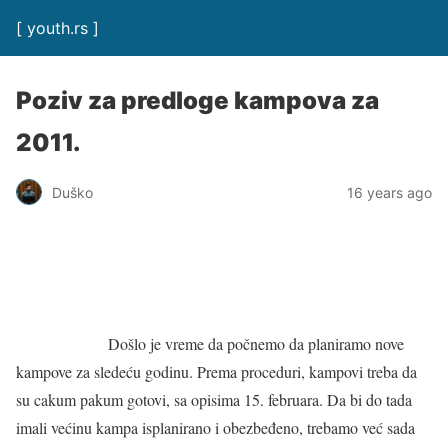
[ youth.rs ]
Poziv za predloge kampova za
2011.
Duško
16 years ago
Došlo je vreme da počnemo da planiramo nove
kampove za sledeću godinu. Prema proceduri, kampovi treba da
su cakum pakum gotovi, sa opisima 15. februara. Da bi do tada
imali većinu kampa isplanirano i obezbeđeno, trebamo već sada