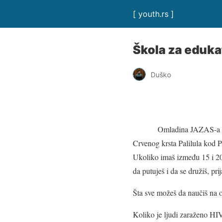
[ youth.rs ]
Škola za eduka
Duško
Omladina JAZAS-a B
Crvenog krsta Palilula kod 
Ukoliko imaš između 15 i 20 
da putuješ i da se družiš, pr
Šta sve možeš da naučiš na o
Koliko je ljudi zaraženo HI