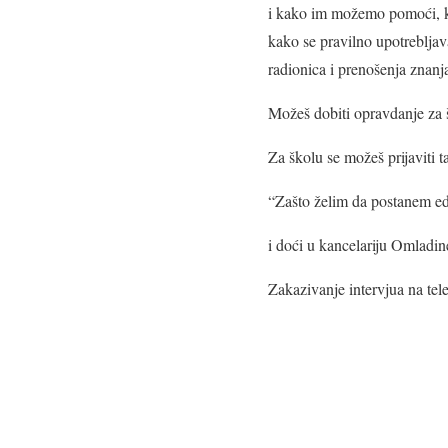
i kako im možemo pomoći, koji
kako se pravilno upotreblja
radionica i prenošenja znanj
Možeš dobiti opravdanje za 
Za školu se možeš prijaviti t
“Zašto želim da postanem ed
i doći u kancelariju Omladi
Zakazivanje intervjua na tel