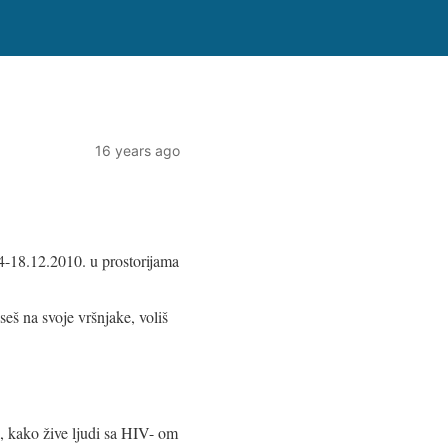
16 years ago
-18.12.2010. u prostorijama
seš na svoje vršnjake, voliš
, kako žive ljudi sa HIV- om