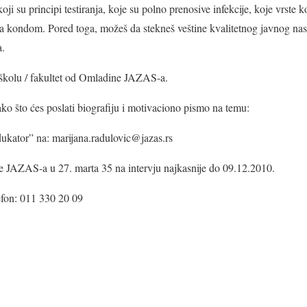
 su principi testiranja, koje su polno prenosive infekcije, koje vrste ko
va kondom. Pored toga, možeš da stekneš veštine kvalitetnog javnog na
a.
školu / fakultet od Omladine JAZAS-a.
ako što ćes poslati biografiju i motivaciono pismo na temu:
ukator” na: marijana.radulovic@jazas.r
s
ne JAZAS-a u 27. marta 35 na intervju najkasnije do 09.12.2010.
efon: 011 330 20 09