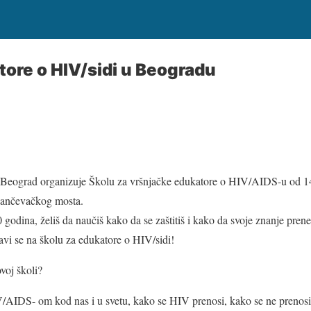
tore o HIV/sidi u Beogradu
eograd organizuje Školu za vršnjačke edukatore o HIV/AIDS-u od 14
Pančevačkog mosta.
godina, želiš da naučiš kako da se zaštitiš i kako da svoje znanje prene
ijavi se na školu za edukatore o HIV/sidi!
voj školi?
V/AIDS- om kod nas i u svetu, kako se HIV prenosi, kako se ne prenosi