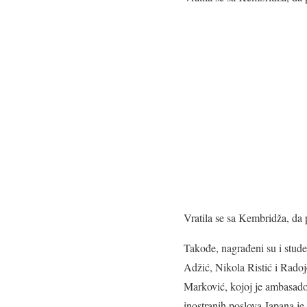
Vratila se sa Kembridža, da
Takođe, nagrađeni su i studen
Adžić, Nikola Ristić i Radoje
Marković, kojoj je ambasado
inostranih poslova Japana je