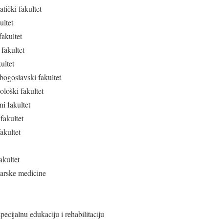
ički fakultet
ultet
akultet
 fakultet
ultet
bogoslavski fakultet
loški fakultet
i fakultet
fakultet
akultet
akultet
narske medicine
ecijalnu edukaciju i rehabilitaciju