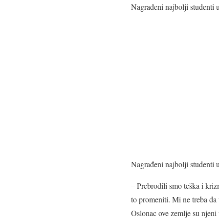
Nagrađeni najbolji studenti 
Nagrađeni najbolji studenti 
– Prebrodili smo teška i kri
to promeniti. Mi ne treba da 
Oslonac ove zemlje su njeni 