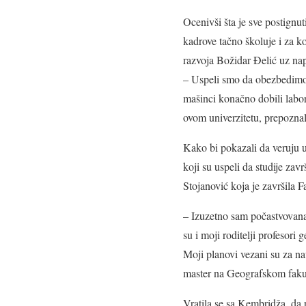
Ocenivši šta je sve postignut
kadrove tačno školuje i za ko
razvoja Božidar Đelić uz na
– Uspeli smo da obezbedimo 
mašinci konačno dobili labor
ovom univerzitetu, prepozna
Kako bi pokazali da veruju u
koji su uspeli da studije zav
Stojanović koja je završila 
– Izuzetno sam počastvovana
su i moji roditelji profesori
Moji planovi vezani su za nau
master na Geografskom fakul
Vratila se sa Kembridža, da