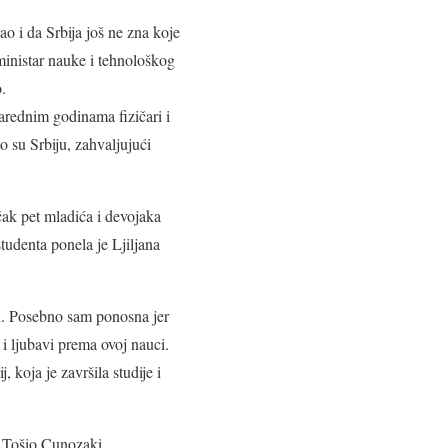
ao i da Srbija još ne zna koje
 ministar nauke i tehnološkog
.
rednim godinama fizičari i
 su Srbiju, zahvaljujući
čak pet mladića i devojaka
tudenta ponela je Ljiljana
u. Posebno sam ponosna jer
 i ljubavi prema ovoj nauci.
 koja je završila studije i
r Tošio Cunozaki