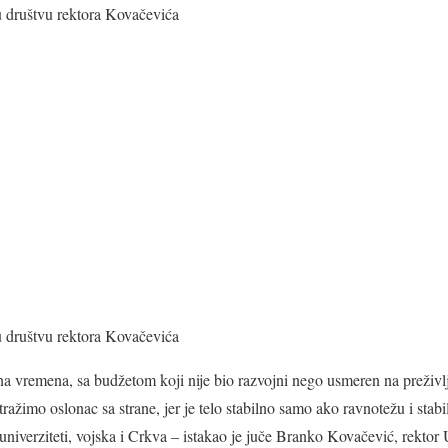
u društvu rektora Kovačevića
u društvu rektora Kovačevića
zna vremena, sa budžetom koji nije bio razvojni nego usmeren na preživ
tražimo oslonac sa strane, jer je telo stabilno samo ako ravnotežu i stabi
univerziteti, vojska i Crkva – istakao je juče Branko Kovačević, rektor