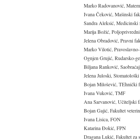
Marko Radovanović, Matemat
Ivana Čeković, Mašinski fak
Sandra Aleksić, Medicinski f
Marija Božić, Poljoprivredni
Jelena Obradović, Pravni fak
Marko Vilotić, Pravoslavno-
Ognjen Grujić, Rudarsko-geo
Biljana Ranković, Saobraćajn
Jelena Juloski, Stomatološki 
Bojan Milošević, TEhnički f
Ivana Vuković, TMF
Ana Sarvanović, Učiteljski f
Bojan Gajić, Fakultet veteri
Ivana Lisica, FON
Katarina Đokić, FPN
Dragana Lukić, Fakultet za sp