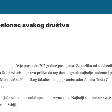
 oslonac svakog društva
eogradu juče je proslavio 202 godine postojanja. Za razliku od slavljen
u Srbiji iskoristio je ovu priliku da tog dana nagradi najbolje studente i
a Marković sa Filološkog fakulteta, kojoj je ambasador Japana Tošio Cu
ika.
, juče se okupila celokupna obrazovna elita. Najbolji studenti uz svoje 
a u Srbiji.