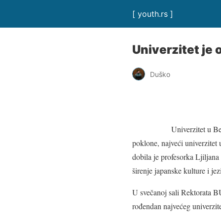
[ youth.rs ]
Univerzitet je
Duško
Univerzitet u B
poklone, najveći univerzitet 
dobila je profesorka Ljiljan
širenje japanske kulture i jez
U svečanoj sali Rektorata BU
rođendan najvećeg univerzitet