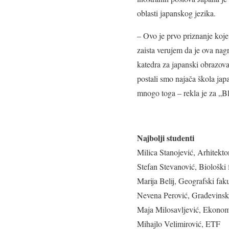
oblasti japanskog jezika.
– Ovo je prvo priznanje koje
zaista verujem da je ova nagr
katedra za japanski obrazov
postali smo najača škola japa
mnogo toga – rekla je za „Bl
Najbolji studenti
Milica Stanojević, Arhitekto
Stefan Stevanović, Biološki 
Marija Belij, Geografski faku
Nevena Perović, Građevinski
Maja Milosavljević, Ekonoms
Mihajlo Velimirović, ETF