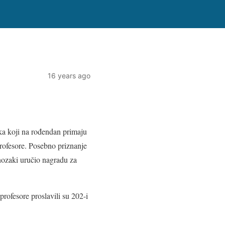
16 years ago
ika koji na rođendan primaju
 profesore. Posebno priznanje
nozaki uručio nagradu za
profesore proslavili su 202-i