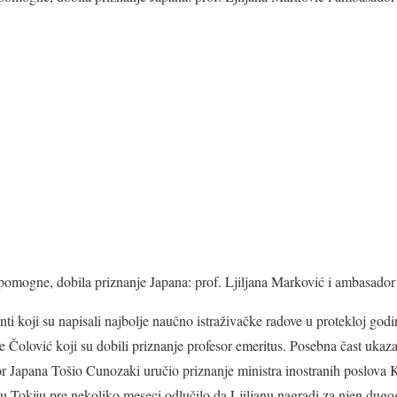
 pomogne, dobila priznanje Japana: prof. Ljiljana Marković i ambasado
ti koji su napisali najbolje naučno istraživačke radove u protekloj godin
 Čolović koji su dobili priznanje profesor emeritus. Posebna čast ukazan
r Japana Tošio Cunozaki uručio priznanje ministra inostranih poslova 
 u Tokiju pre nekoliko meseci odlučilo da Ljiljanu nagradi za njen dugog