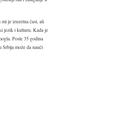
mi je izuzetna čast, ali
i jezik i kulturu. Kada je
mogla. Posle 35 godina
ju Srbija može da nauči