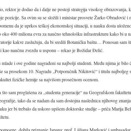
io, rektor je dodao da i dalje ne postoji strategija visokog obrazovanja, k
je pozicije. Sa ovim su se složili i ministar prosvete Žarko Obradović i
pomenu da je uprkos teškoj ekonomskoj situaciji, u nauku dosta uloženo
oko 400 miliona evra za naučno tehnološku infrastrukturu kako bi u na
atorije kakve zaslužuju, da bi sredili Botaničku baštu… Ponosan sam što
li kao naučnu zvezdu u usponu – rekao je Božidar Đelić.
 mlade i ove godine nagrađeni su najbolji studenti. Među njima je bilo 
rše sa prosekom 10. Nagradu „Potporučnik Nikitović“ i titulu najboljeg s
Fakultet fizičke hemije sa najvišom prosečnom ocenom.
 što sam proglašena za „studenta generacije“ na Geografskom fakultet
 geografije, tako da se nadam da sam dostojna naslednica njihovog znanja
ku jer bi trebalo da uskoro upišem doktorske studije – priča Marija Belij,
tetu.
 pomogne, dobila priznanje Japana: prof. Ljiljana Marković i ambasado