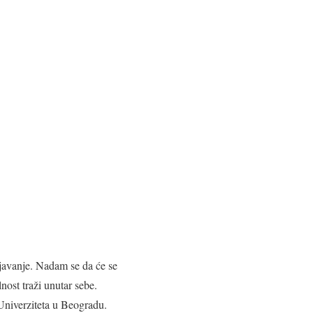
ljavanje. Nadam se da će se
lnost traži unutar sebe.
 Univerziteta u Beogradu.