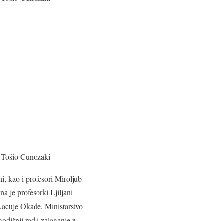
r Tošio Cunozaki
i, kao i profesori Miroljub
a je profesorki Ljiljani
Kacuje Okade. Ministarstvo
odišnji rad i zalaganje u