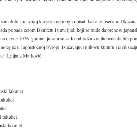
 sam dobila u svojoj karijeri i ne mogu opisati kako se osećam. Ukazana 
ada pripada celom fakultetu i timu ljudi koji se trude da prenosu japansk
ana davne 1976. godine, ja sam se sa Kembridža vratila ovde da bih po
nologije u Jugoistočnoj Evropi. Izučavajući njihovu kulturu i civilizaci
ic“ Ljiljana Marković
nski fakultet
fakultet
ltet
 fakultet
ki fakultet