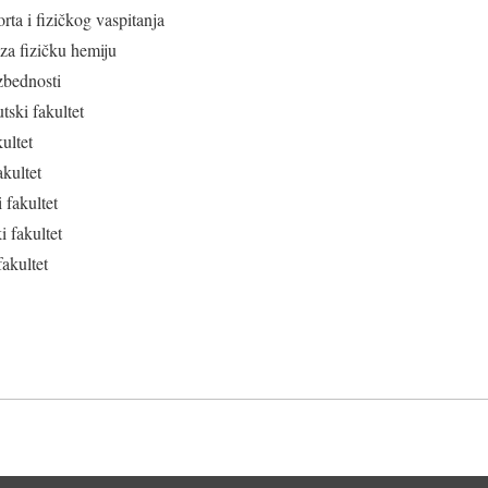
rta i fizičkog vaspitanja
 za fizičku hemiju
zbednosti
ski fakultet
ultet
akultet
 fakultet
i fakultet
akultet