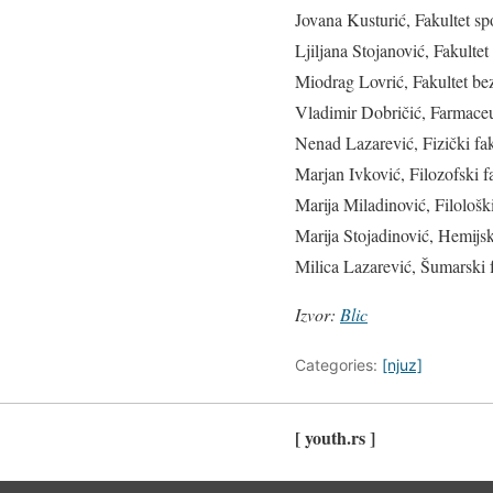
Jovana Kusturić, Fakultet spo
Ljiljana Stojanović, Fakultet
Miodrag Lovrić, Fakultet be
Vladimir Dobričić, Farmaceut
Nenad Lazarević, Fizički fak
Marjan Ivković, Filozofski f
Marija Miladinović, Filološki
Marija Stojadinović, Hemijsk
Milica Lazarević, Šumarski f
Izvor:
Blic
Categories:
[njuz]
[ youth.rs ]