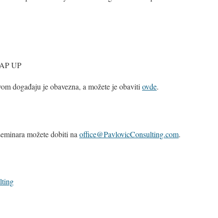
RAP UP
ovom događaju je obavezna, a možete je obaviti
ovde
.
 seminara možete dobiti na
office@PavlovicConsulting.com
.
lting