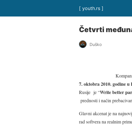
[ youth.rs ]
Četvrti međun
Duško
Kompani
7. oktobra 2010. godine u
Write better para
Rusije je “
prednosti i način prebacivanj
Glavni akcenat je na najnovi
rad softvera na realnim prim