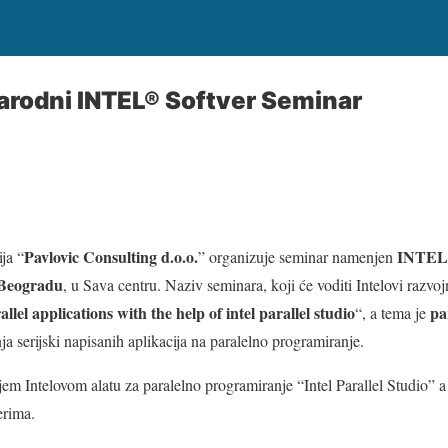
arodni INTEL® Softver Seminar
Pavlovic Consulting d.o.o.
INTEL-o
ja “
” organizuje seminar namenjen
 Beogradu
, u Sava centru. Naziv seminara, koji će voditi Intelovi razvo
llel applications with the help of intel parallel studio
pa
“, a tema je
a serijski napisanih aplikacija na paralelno programiranje.
jem Intelovom alatu za paralelno programiranje “Intel Parallel Studio” a 
erima.