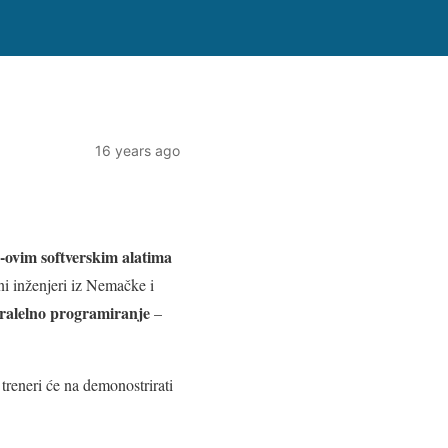
16 years ago
vim softverskim alatima
jni inženjeri iz Nemačke i
ralelno programiranje
–
treneri će na demonostrirati