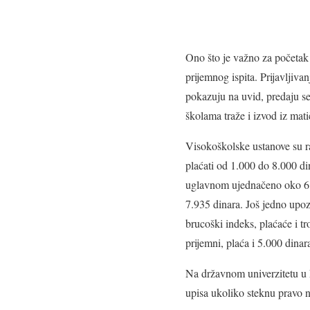
Ono što je važno za početak
prijemnog ispita. Prijavljiva
pokazuju na uvid, predaju se
školama traže i izvod iz mati
Visokoškolske ustanove su ra
plaćati od 1.000 do 8.000 d
uglavnom ujednačeno oko 6.00
7.935 dinara. Još jedno upoz
brucoški indeks, plaćaće i t
prijemni, plaća i 5.000 dinar
Na državnom univerzitetu u N
upisa ukoliko steknu pravo n