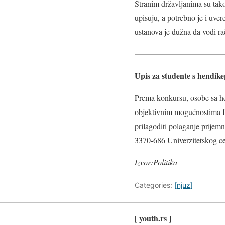
Stranim državljanima su tak
upisuju, a potrebno je i uve
ustanova je dužna da vodi r
———————————
Upis za studente s hendik
Prema konkursu, osobe sa he
objektivnim mogućnostima fa
prilagoditi polaganje prijemn
3370-686 Univerzitetskog cen
Izvor:Politika
Categories:
[njuz]
[ youth.rs ]