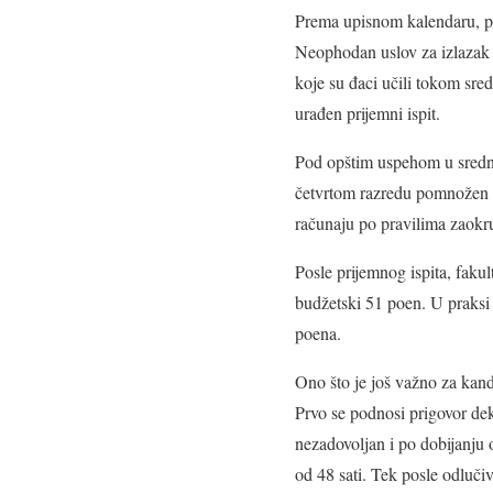
Prema upisnom kalendaru, pri
Neophodan uslov za izlazak na
koje su đaci učili tokom sre
urađen prijemni ispit.
Pod opštim uspehom u srednj
četvrtom razredu pomnožen s
računaju po pravilima zaokr
Posle prijemnog ispita, fakul
budžetski 51 poen. U praksi t
poena.
Ono što je još važno za kand
Prvo se podnosi prigovor dek
nezadovoljan i po dobijanju
od 48 sati. Tek posle odluči