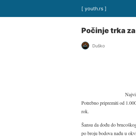
[ youth.rs ]
Počinje trka z
Duško
Najvi
Potrebno pripremiti od 1.000
rok.
Šansu da dođu do brucoškog i
po broju bodova nađu u okvir