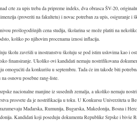
znad crte za upis treba da pripreme indeks, dva obrasca ŠV-20, originaln
imenzija (proveriti na fakultetu) i novac potreban za upis, osiguranje i š
nivou prošlogodišnjih cena studija, školarina se može platiti na nekoliko 
sto, koliko po njihovim procenama iznosi inflacija.
dnju školu završili u inostranstvu školuju se pod istim uslovima kao i osta
etsko finansiranje. Ukoliko ovi kandidati nemaju nostrifikovana dokume
aju omogućiti da konkurišu u septembru. Tada će im takođe biti potrebn
 na osnovu posebne rang-liste.
i srpske nacionalne manjine iz susednih zemalja, a ukoliko nemaju nost
stva prosvete da je nostrifikacija u toku. U Konkursu Univerziteta u B
azumevaju Mađarska, Rumunija, Bugarska, Makedonija, Bosna i Herce
onija. Kandidati koji poseduju dokumenta Republike Srpske i bivše R