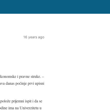
16 years ago
ekonomske i pravne struke. –
ava danas počinje prvi upisni
olože prijemni ispit i da se
odine ima na Univerzitetu u