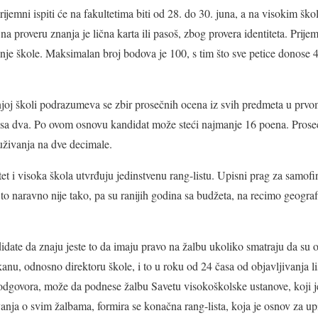
jemni ispiti će na fakultetima biti od 28. do 30. juna, a na visokim ško
 proveru znanja je lična karta ili pasoš, zbog provera identiteta. Prijem
dnje škole. Maksimalan broj bodova je 100, s tim što sve petice donose 
oj školi podrazumeva se zbir prosečnih ocena iz svih predmeta u prvo
a dva. Po ovom osnovu kandidat može steći najmanje 16 poena. Proseč
uživanja na dve decimale.
tet i visoka škola utvrđuju jedinstvenu rang-listu. Upisni prag za samofin
o naravno nije tako, pa su ranijih godina sa budžeta, na recimo geografij
idate da znaju jeste to da imaju pravo na žalbu ukoliko smatraju da su 
anu, odnosno direktoru škole, i to u roku od 24 časa od objavljivanja l
 odgovora, može da podnese žalbu Savetu visokoškolske ustanove, koji 
vanja o svim žalbama, formira se konačna rang-lista, koja je osnov za up