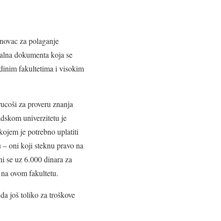
 novac za polaganje
ginalna dokumenta koja se
dinim fakultetima i visokim
rucoši za proveru znanja
dskom univerzitetu je
kojem je potrebno uplatiti
 – oni koji steknu pravo na
ni se uz 6.000 dinara za
e na ovom fakultetu.
a još toliko za troškove