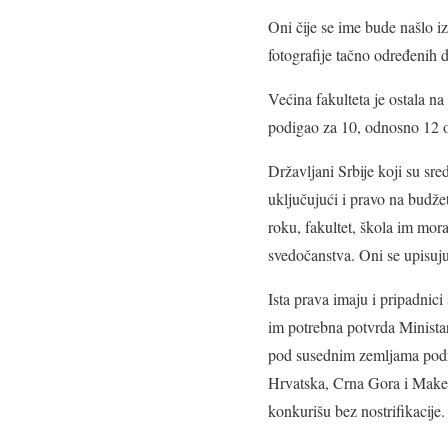
Oni čije se ime bude našlo i
fotografije tačno određenih d
Većina fakulteta je ostala na 
podigao za 10, odnosno 12 od
Državljani Srbije koji su sre
uključujući i pravo na budž
roku, fakultet, škola im mor
svedočanstva. Oni se upisuju
Ista prava imaju i pripadnic
im potrebna potvrda Ministar
pod susednim zemljama podr
Hrvatska, Crna Gora i Maked
konkurišu bez nostrifikacije.