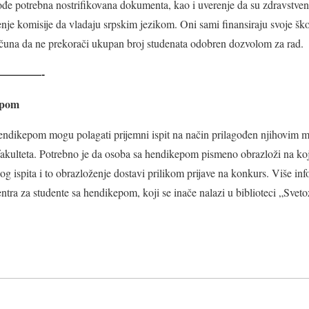
ođe potrebna nostrifikovana dokumenta, kao i uverenje da su zdravstven
renje komisije da vladaju srpskim jezikom. Oni sami finansiraju svoje šk
ačuna da ne prekorači ukupan broj studenata odobren dozvolom za rad.
————-
epom
ndikepom mogu polagati prijemni ispit na način prilagođen njihovim 
kulteta. Potrebno je da osoba sa hendikepom pismeno obrazloži na koj
og ispita i to obrazloženje dostavi prilikom prijave na konkurs. Više inf
tra za studente sa hendikepom, koji se inače nalazi u biblioteci „Svet