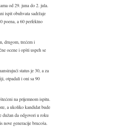
lama od 29. juna do 2. jula.
ni ispit obuhvata sadržaje
40 poena, a 60 perfektno
m, drugom, trećem i
ne ocene i opšti uspeh se
ansirajući status je 30, a za
i, otpadali i oni sa 90
oštećeni na prijemnom ispitu.
iste, a ukoliko kandidat bude
je dužan da odgovori u roku
is nove generacije brucoša.