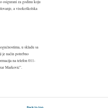
o osigurani za godinu koju
olovanje, a visokoškolska
mogućnostima, u skladu sa
i je način potrebno
ormacija na telefon 011-
ozar Marković”.
Back to top