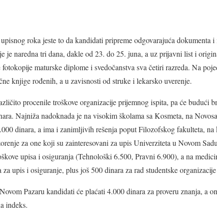
 upisnog roka jeste to da kandidati pripreme odgovarajuća dokumenta i
nje je naredna tri dana, dakle od 23. do 25. juna, a uz prijavni list i ori
 fotokopije maturske diplome i svedočanstva sva četiri razreda. Na poje
čne knjige rođenih, a u zavisnosti od struke i lekarsko uverenje.
zličito procenile troškove organizacije prijemnog ispita, pa će budući b
inara. Najniža nadoknada je na visokim školama sa Kosmeta, na Novosa
0 dinara, a ima i zanimljivih rešenja poput Filozofskog fakulteta, na 
orenje za one koji su zainteresovani za upis Univerziteta u Novom Sadu
roškove upisa i osiguranja (Tehnološki 6.500, Pravni 6.900), a na medici
a za upis i osiguranje, plus još 500 dinara za rad studentske organizacij
ovom Pazaru kandidati će plaćati 4.000 dinara za proveru znanja, a ond
a indeks.