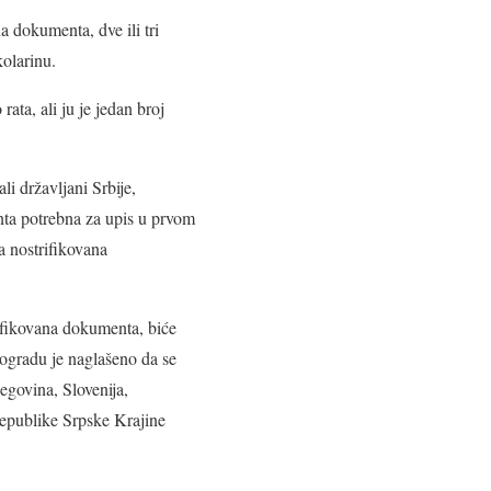
a dokumenta, dve ili tri
kolarinu.
rata, ali ju je jedan broj
li državljani Srbije,
nta potrebna za upis u prvom
a nostrifikovana
rifikovana dokumenta, biće
eogradu je naglašeno da se
govina, Slovenija,
epublike Srpske Krajine