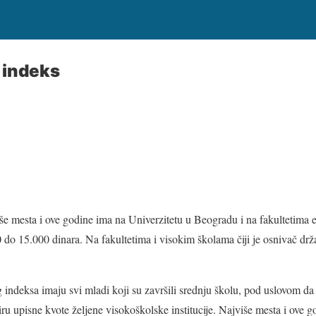
a indeks
še mesta i ove godine ima na Univerzitetu u Beogradu i na fakultetima 
 do 15.000 dinara. Na fakultetima i visokim školama čiji je osnivač drž
ndeksa imaju svi mladi koji su završili srednju školu, pod uslovom da p
u upisne kvote željene visokoškolske institucije. Najviše mesta i ove g