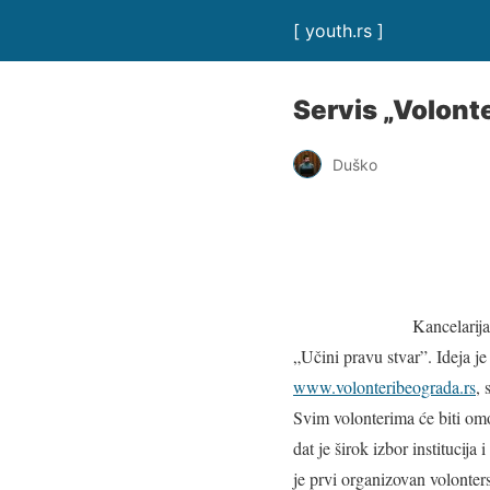
[ youth.rs ]
Servis „Volont
Duško
Kancelarij
„Učini pravu stvar”. Ideja je
www.volonteribeograda.rs
, 
Svim volonterima će biti o
dat je širok izbor institucija
je prvi organizovan volonters