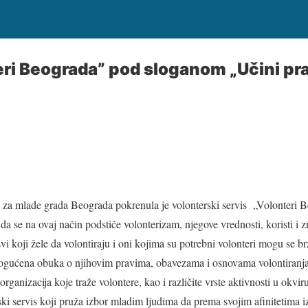
eri Beograda” pod sloganom „Učini pr
a za mlade grada Beograda pokrenula je volonterski servis „Volonteri
 da se na ovaj način podstiče volonterizam, njegove vrednosti, koristi i z
svi koji žele da volontiraju i oni kojima su potrebni volonteri mogu se br
mogućena obuka o njihovim pravima, obavezama i osnovama volontira
 i organizacija koje traže volontere, kao i različite vrste aktivnosti u ok
ki servis koji pruža izbor mladim ljudima da prema svojim afinitetima iz