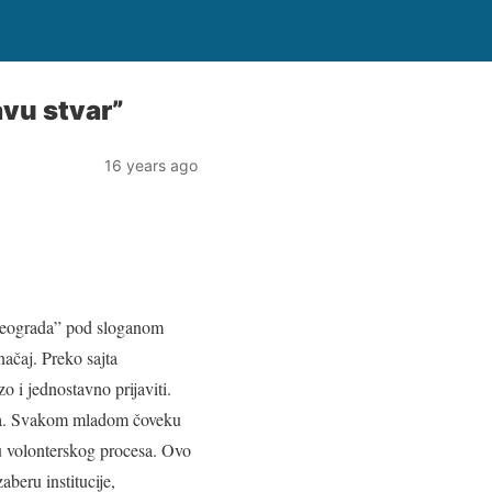
avu stvar”
16 years ago
 Beograda” pod sloganom
načaj. Preko sajta
zo i jednostavno prijaviti.
nja. Svakom mladom čoveku
viru volonterskog procesa. Ovo
aberu institucije,