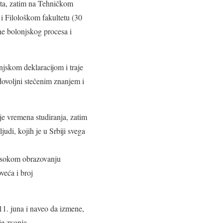
ata, zatim na Tehničkom
i Filološkom fakultetu (30
ane bolonjskog procesa i
jskom deklaracijom i traje
adovoljni stečenim znanjem i
je vremena studiranja, zatim
udi, kojih je u Srbiji svega
visokom obrazovanju
veća i broj
11. juna i naveo da izmene,
je zvanja.