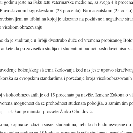
u godinu jeste na Fakultetu veterinarske medicine, sa svega 4,8 procen
, Pravoslavnom bogoslovskom (23 procenta), Farmaceutskom (25 odsto) 
 predstavljeni na tribini na kojoj je ukazano na pozitivne i negativne str
o visokom obrazovanju.
 da je studiranje u Srbiji dvostruko duže od vremena propisanog Bolon
iz ankete da po završetku studija ni studenti ni budući poslodavci nisu z
uvođenje bolonjskog sistema školovanja kod nas jeste upravo skraćivan
e koraka sa evropskim standardima i povećanje broja visokoobrazovanih lj
j visokoobrazovanih je od 15 procenata pa naviše. Izmene Zakona o 
tvorena mogućnost da se prohodnost studenata poboljša, a samim tim po
iji – istakao je ministar prosvete Žarko Obradović.
ona, kojima se izlazi u susret studentima, trebalo da budu usvojene do 
is naredne godine sa 48 bodova, rangiranje svih studenata, usaglašavan