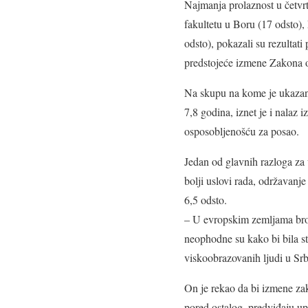
Najmanja prolaznost u četvrt
fakultetu u Boru (17 odsto)
odsto), pokazali su rezultati
predstojeće izmene Zakona 
Na skupu na kome je ukazano
7,8 godina, iznet je i nalaz 
osposobljenošću za posao.
Jedan od glavnih razloga za 
bolji uslovi rada, održavanj
6,5 odsto.
– U evropskim zemljama bro
neophodne su kako bi bila s
viskoobrazovanih ljudi u Srb
On je rekao da bi izmene zak
pored ostalog, predviđaju up