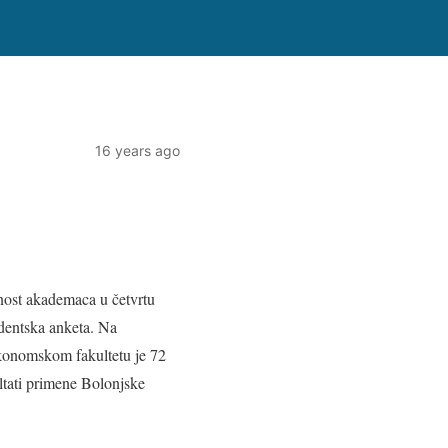
16 years ago
nost akademaca u četvrtu
tudentska anketa. Na
Ekonomskom fakultetu je 72
ltati primene Bolonjske