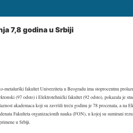
ja 7,8 godina u Srbiji
o-metalurški fakultet Univerziteta u Beogradu ima stoprocentnu prolaz
ektonski (97 odsto) i Elektrotehnički fakultet (92 odsto), pokazala je s
laznost akademaca koji su završili treću godinu je 78 procenata, a na 
udenata Fakulteta organizacionih nauka (FON), u kojoj su sumirani rezu
primene u Srbiji.