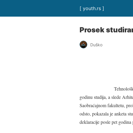
[ youth.rs ]
Prosek studiran
Duško
Tehnološk
godinu studija, a slede Arhit
Saobraćajnom fakultetu, pro
odsto, pokazala je anketa st
deklaracije posle pet godina 