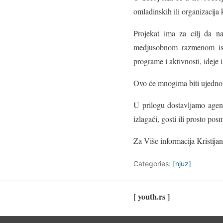
omladinskih ili organizacij
Projekat ima za cilj da n
medjusobnom razmenom iskus
programe i aktivnosti, ideje i
Ovo će mnogima biti ujedno i
U prilogu dostavljamo age
izlagači, gosti ili prosto po
Za Više informacija Kristij
Categories:
[njuz]
[ youth.rs ]