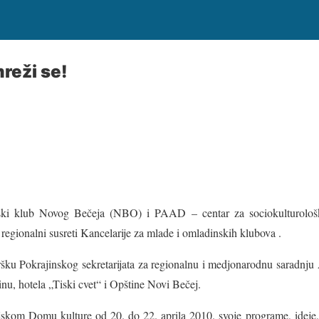
reži se!
ki klub Novog Bečeja (NBO) i PAAD – centar za sociokulturološke
 regionalni susreti Kancelarije za mlade i omladinskih klubova .
dršku Pokrajinskog sekretarijata za regionalnu i medjonarodnu saradnj
dinu, hotela „Tiski cvet“ i Opštine Novi Bečej.
jskom Domu kulture od 20. do 22. aprila 2010. svoje programe, ideje, p