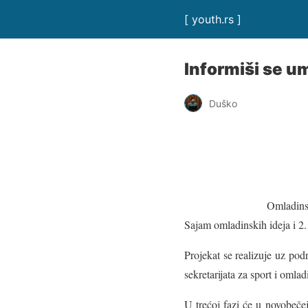
[ youth.rs ]
Informiši se um
Duško
Omladins
Sajam omladinskih ideja i 2.
Projekat se realizuje uz po
sekretarijata za sport i omla
U trećoj fazi će u novobeče