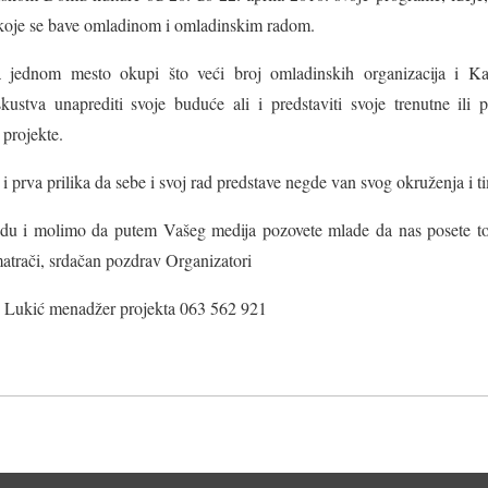
a koje se bave omladinom i omladinskim radom.
a jednom mesto okupi što veći broj omladinskih organizacija i Ka
tva unaprediti svoje buduće ali i predstaviti svoje trenutne ili pr
 projekte.
 prva prilika da sebe i svoj rad predstave negde van svog okruženja i t
ndu i molimo da putem Vašeg medija pozovete mlade da nas posete t
smatrači, srdačan pozdrav Organizatori
an Lukić menadžer projekta 063 562 921