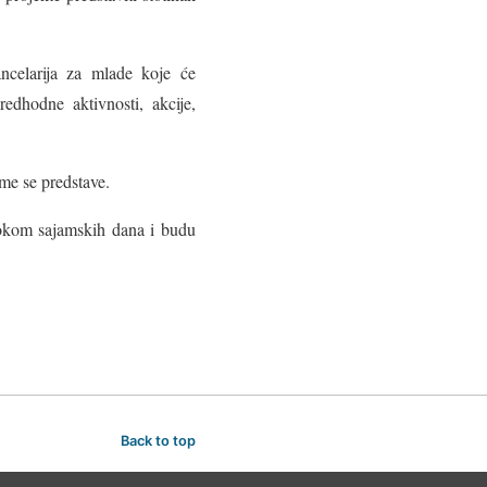
ncelarija za mlade koje će
edhodne aktivnosti, akcije,
ime se predstave.
okom sajamskih dana i budu
Back to top